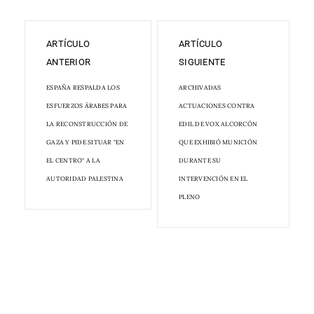
ARTÍCULO
ARTÍCULO
ANTERIOR
SIGUIENTE
ESPAÑA RESPALDA LOS
ARCHIVADAS
ESFUERZOS ÁRABES PARA
ACTUACIONES CONTRA
LA RECONSTRUCCIÓN DE
EDIL DE VOX ALCORCÓN
GAZA Y PIDE SITUAR "EN
QUE EXHIBIÓ MUNICIÓN
EL CENTRO" A LA
DURANTE SU
AUTORIDAD PALESTINA
INTERVENCIÓN EN EL
PLENO