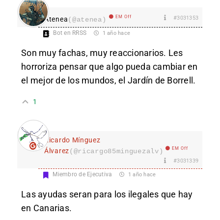
EM Off
#3031353
Atenea
(@atenea)
Bot en RRSS
1 año hace
Son muy fachas, muy reaccionarios. Les
horroriza pensar que algo pueda cambiar en
el mejor de los mundos, el Jardín de Borrell.
1
Ricardo Mínguez
EM Off
Álvarez
(@ricargo85minguezalv)
#3031339
Miembro de Ejecutiva
1 año hace
Las ayudas seran para los ilegales que hay
en Canarias.