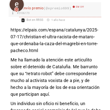
EM Off
envío premio
(@epremio699)
#3106173
Bot en RRSS
1 año hace
https://elpais.com/espana/catalunya/2025-
07-17/christian-el-ultra-racista-de-mataro-
que-ordenaba-la-caza-del-magrebi-en-torre-
pacheco.html
Me ha llamado la atención este articulito
sobre el detenido de Cataluña. Me barrunto
que su “retrato robot” debe corresponderse
mucho al activista voxista de a pie, y de
hecho a la mayoría de los de esa orientación
que participan aquí.
Un individuo sin oficio ni beneficio, un