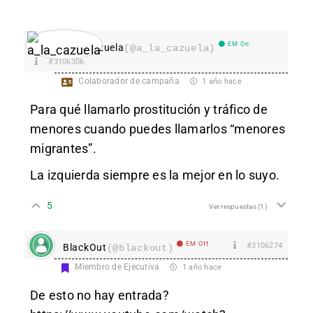
EM On
a_la_cazuela
(@a_la_cazuela)
#3106306
Colaborador de campaña
1 año hace
Para qué llamarlo prostitución y tráfico de
menores cuando puedes llamarlos “menores
migrantes”.
La izquierda siempre es la mejor en lo suyo.
5
Ver respuestas
(1)
EM Off
#3106274
BlackOut
(@blackout)
Miembro de Ejecutiva
1 año hace
De esto no hay entrada?