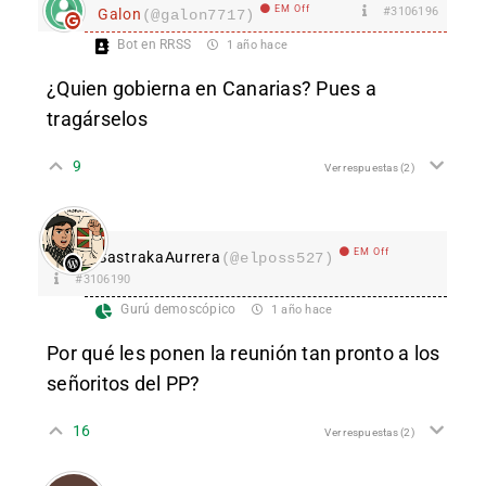
EM Off
#3106196
Galon
(@galon7717)
Bot en RRSS
1 año hace
¿Quien gobierna en Canarias? Pues a
tragárselos
9
Ver respuestas
(2)
EM Off
SastrakaAurrera
(@elposs527)
#3106190
Gurú demoscópico
1 año hace
Por qué les ponen la reunión tan pronto a los
señoritos del PP?
16
Ver respuestas
(2)