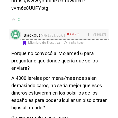
https://www.youtube.com/watch?
v=m6e8UUPYbtg
2
EM Off
#3106273
BlackOut
(@blackout)
Miembro de Ejecutiva
1 año hace
Porque no convocó al Mojamed 6 para
preguntarle que donde quería que se los
enviara?
A 4000 lereles por mena/mes nos salen
demasiado caros, no sería mejor que esos
dineros estuvieran en los bolsillos de los
españoles para poder alquilar un piso o traer
hijos al mundo?
Gobierno malo, caca, asco.