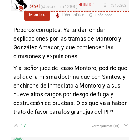
EM Off
#3106202
Rebel
(@psarria1280)
Miembro
Líder político
1 año hace
Peperos corruptos. Ya tardan en dar
explicaciones por las tramas de Montoro y
González Amador, y que comiencen las
dimisiones y expulsiones.
Y al señor juez del caso Montoro, pedirle que
aplique la misma doctrina que con Santos, y
enchirone de inmediato a Montoro y a sus
nueve altos cargos por riesgo de fuga y
destrucción de pruebas. O es que va a haber
trato de favor para los granujas del PP?
17
Ver respuestas
(10)