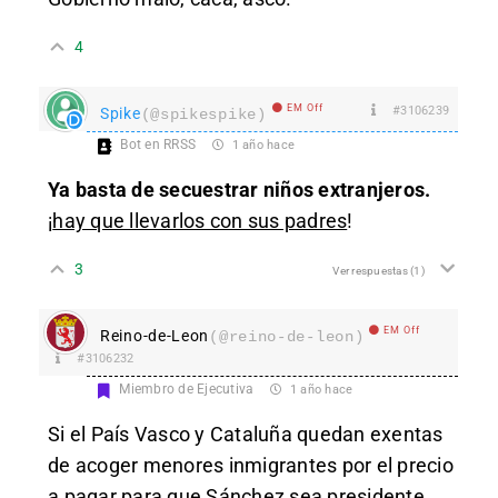
4
EM Off
#3106239
Spike
(@spikespike)
Bot en RRSS
1 año hace
Ya basta de secuestrar niños extranjeros.
¡
hay que llevarlos con sus padres
!
3
Ver respuestas
(1)
EM Off
Reino-de-Leon
(@reino-de-leon)
#3106232
Miembro de Ejecutiva
1 año hace
Si el País Vasco y Cataluña quedan exentas
de acoger menores inmigrantes por el precio
a pagar para que Sánchez sea presidente