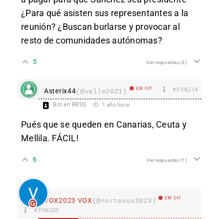
¿Para qué asisten sus representantes a la
reunión? ¿Buscan burlarse y provocar al
resto de comunidades autónomas?
5
Ver respuestas
(3)
EM Off
#3106214
Asterix44
(@valle2021)
Bot en RRSS
1 año hace
Pués que se queden en Canarias, Ceuta y
Mellila. FÁCIL!
6
Ver respuestas
(1)
EM Off
VOX2023 VOX
(@nortevox2023)
#3106205