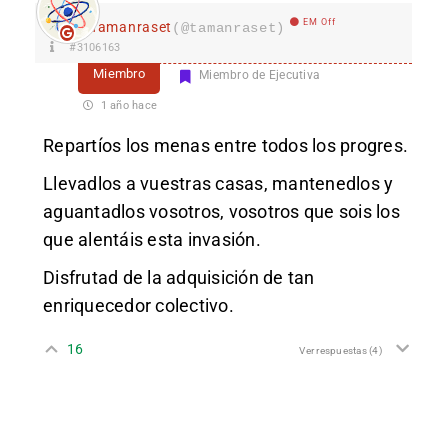
EM Off
Tamanraset
(@tamanraset)
#3106163
Miembro
Miembro de Ejecutiva
1 año hace
Repartíos los menas entre todos los progres.
Llevadlos a vuestras casas, mantenedlos y
aguantadlos vosotros, vosotros que sois los
que alentáis esta invasión.
Disfrutad de la adquisición de tan
enriquecedor colectivo.
16
Ver respuestas
(4)