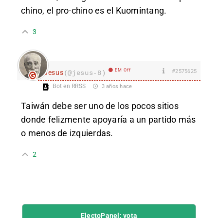
chino, el pro-chino es el Kuomintang.
3
EM Off
#2575625
Jesus
(@jesus-8)
Bot en RRSS
3 años hace
Taiwán debe ser uno de los pocos sitios
donde felizmente apoyaría a un partido más
o menos de izquierdas.
2
ElectoPanel: vota