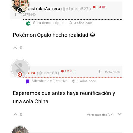
EM Off
SastrakaAurrera
(@elposs527)
#2575640
Gurú demoscópico
3 años hace
Pokémon Ópalo hecho realidad 😂
0
EM Off
#2575635
Jose
(@jose88)
Miembro de Ejecutiva
3 años hace
Esperemos que antes haya reunificación y
una sola China.
0
Ver respuestas
(27)