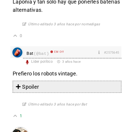
Laponia y tan solo hay que ponerles baterias
alternativas.
Último editado 3 años hace por nomedigas
0
EM Off
#2575645
Bat
(@bat)
Líder político
3 años hace
Prefiero los robots vintage.
Spoiler
Último editado 3 años hace por Bat
1