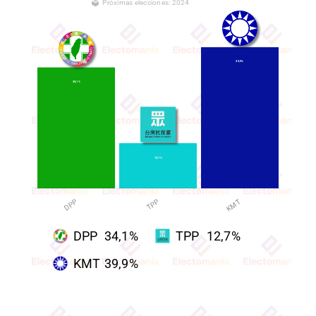
🗳 Próximas elecciones: 2024
L
39,9%
34,1%
12,7%
DPP
TPP
KMT
KMT
DPP
34,1%
TPP
12,7%
KMT
39,9%