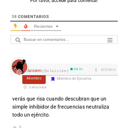
Por favor, accede para comentar
38
COMENTARIOS
Recientes
EM On
#2575814
elaisiem
(@elaisiem)
Miembro
Miembro de Ejecutiva
3 años hace
verás que risa cuando descubran que un
simple inhibidor de frecuencias neutraliza
todo un ejército.
0