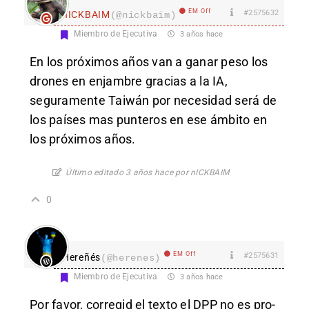
EM Off
#2575632
nICKBAIM
(@nickbaim)
Miembro de Ejecutiva
3 años hace
En los próximos años van a ganar peso los
drones en enjambre gracias a la IA,
seguramente Taiwán por necesidad será de
los países mas punteros en ese ámbito en
los próximos años.
Último editado 3 años hace por nICKBAIM
0
EM Off
#2575631
Hereñés
(@herenes)
Miembro de Ejecutiva
3 años hace
Por favor, corregid el texto el DPP no es pro-