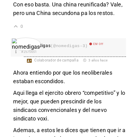
Con eso basta. Una china reunificada? Vale,
pero una China secundona pa los restos.
0
EM Off
nomedigas
(@nomedigas-3)
#2575651
Colaborador de campaña
3 años hace
Ahora entiendo por que los neoliberales
estaban escondidos.
Aqui llega el ejercito obrero “competitivo” y lo
mejor, que pueden prescindir de los
sindicaos convencionales y del nuevo
sindicato voxi.
Ademas, a estos les dices que tienen que ir a