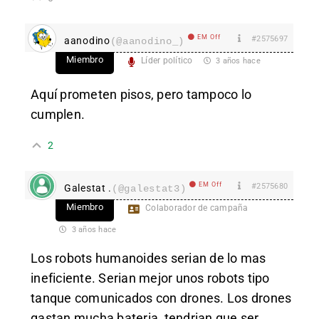
EM Off
#2575697
aanodino
(@aanodino_)
Miembro
Líder político
3 años hace
Aquí prometen pisos, pero tampoco lo
cumplen.
2
EM Off
#2575680
Galestat .
(@galestat3)
Miembro
Colaborador de campaña
3 años hace
Los robots humanoides serian de lo mas
ineficiente. Serian mejor unos robots tipo
tanque comunicados con drones. Los drones
gastan mucha bateria, tendrian que ser