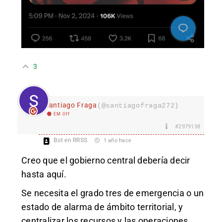
3
Santiago Fraga
(@santiagofraga272)
EM Off
#2979138
Bot en RRSS
1 año hace
Creo que el gobierno central debería decir
hasta aquí.
Se necesita el grado tres de emergencia o un
estado de alarma de ámbito territorial, y
centralizar los recursos y las operaciones.