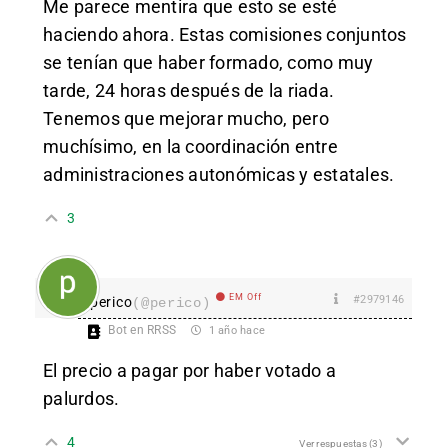
Me parece mentira que esto se esté
haciendo ahora. Estas comisiones conjuntos
se tenían que haber formado, como muy
tarde, 24 horas después de la riada.
Tenemos que mejorar mucho, pero
muchísimo, en la coordinación entre
administraciones autonómicas y estatales.
3
EM Off
#2979146
perico
(@perico)
Bot en RRSS
1 año hace
El precio a pagar por haber votado a
palurdos.
4
Ver respuestas
(3)