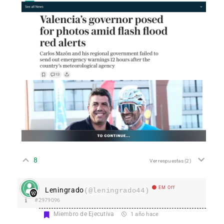
8
Ver respuestas
(2)
EM Off
Leningrado
(@leningrado44)
#2979096
Miembro de Ejecutiva
1 año hace