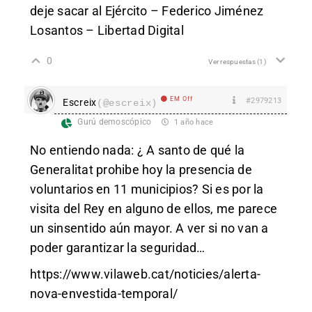
deje sacar al Ejército – Federico Jiménez
Losantos – Libertad Digital
0
Ver respuestas
(1)
EM Off
#2979213
Escreix
(@escreix)
Gurú demoscópico
1 año hace
No entiendo nada: ¿ A santo de qué la
Generalitat prohibe hoy la presencia de
voluntarios en 11 municipios? Si es por la
visita del Rey en alguno de ellos, me parece
un sinsentido aún mayor. A ver si no van a
poder garantizar la seguridad…
https://www.vilaweb.cat/noticies/alerta-
nova-envestida-temporal/