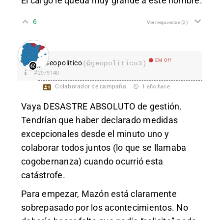
El cargo le queda muy grande a este hombre.
6
Ver respuestas
(2)
EM Off
Geopolítico
(@geopolitico3)
#2979140
Colaborador de campaña
1 año hace
Vaya DESASTRE ABSOLUTO de gestión.
Tendrían que haber declarado medidas
excepcionales desde el minuto uno y
colaborar todos juntos (lo que se llamaba
cogobernanza) cuando ocurrió esta
catástrofe.
Para empezar, Mazón está claramente
sobrepasado por los acontecimientos. No