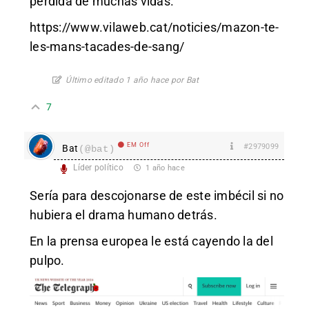
perdida de muchas vidas.
https://www.vilaweb.cat/noticies/mazon-te-
les-mans-tacades-de-sang/
Último editado 1 año hace por Bat
7
EM Off
#2979099
Bat
(@bat)
Líder político
1 año hace
Sería para descojonarse de este imbécil si no
hubiera el drama humano detrás.
En la prensa europea le está cayendo la del
pulpo.