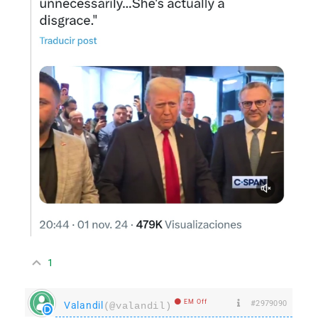
1
EM Off
#2979090
Valandil
(@valandil)