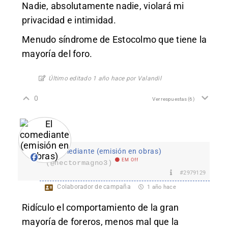
Nadie, absolutamente nadie, violará mi
privacidad e intimidad.
Menudo síndrome de Estocolmo que tiene la
mayoría del foro.
Último editado 1 año hace por Valandil
0
Ver respuestas
(6)
El comediante (emisión en obras)
EM Off
(@hectormagno3)
#2979129
Colaborador de campaña
1 año hace
Ridículo el comportamiento de la gran
mayoría de foreros, menos mal que la