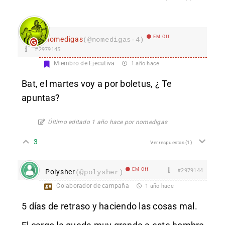
EM Off
nomedigas
(@nomedigas-4)
#2979145
Miembro de Ejecutiva
1 año hace
Bat, el martes voy a por boletus, ¿ Te
apuntas?
Último editado 1 año hace por nomedigas
3
Ver respuestas
(1)
EM Off
#2979144
Polysher
(@polysher)
Colaborador de campaña
1 año hace
5 días de retraso y haciendo las cosas mal.