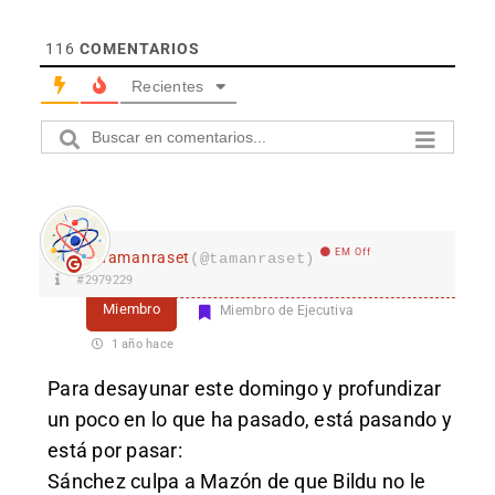
116
COMENTARIOS
Recientes
EM Off
Tamanraset
(@tamanraset)
#2979229
Miembro
Miembro de Ejecutiva
1 año hace
Para desayunar este domingo y profundizar
un poco en lo que ha pasado, está pasando y
está por pasar:
Sánchez culpa a Mazón de que Bildu no le