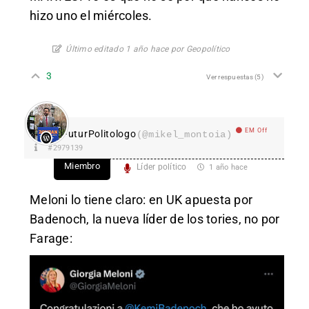
hizo uno el miércoles.
Último editado 1 año hace por Geopolítico
3
Ver respuestas
(5)
EM Off
FuturPolitologo
(@mikel_montoia)
#2979139
Miembro
Líder político
1 año hace
Meloni lo tiene claro: en UK apuesta por
Badenoch, la nueva líder de los tories, no por
Farage: