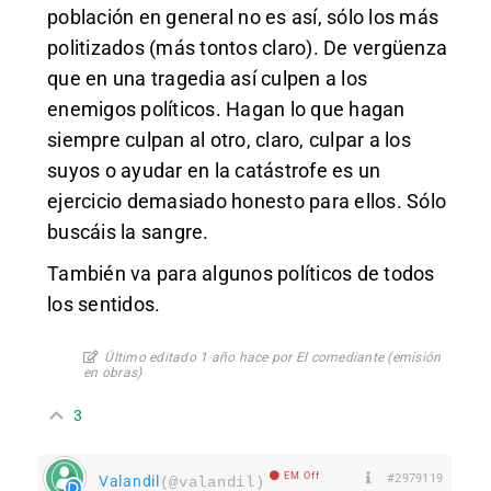
población en general no es así, sólo los más
politizados (más tontos claro). De vergüenza
que en una tragedia así culpen a los
enemigos políticos. Hagan lo que hagan
siempre culpan al otro, claro, culpar a los
suyos o ayudar en la catástrofe es un
ejercicio demasiado honesto para ellos. Sólo
buscáis la sangre.
También va para algunos políticos de todos
los sentidos.
Último editado 1 año hace por El comediante (emisión
en obras)
3
EM Off
#2979119
Valandil
(@valandil)