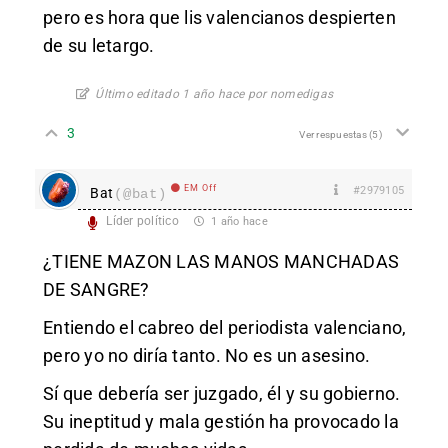
pero es hora que lis valencianos despierten
de su letargo.
Último editado 1 año hace por nomedigas
3
Ver respuestas
(5)
EM Off
#2979105
Bat
(@bat)
Líder político
1 año hace
¿TIENE MAZON LAS MANOS MANCHADAS
DE SANGRE?
Entiendo el cabreo del periodista valenciano,
pero yo no diría tanto. No es un asesino.
Sí que debería ser juzgado, él y su gobierno.
Su ineptitud y mala gestión ha provocado la