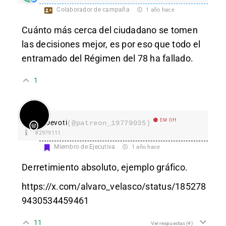
Colaborador de campaña
1 año hace
Cuánto más cerca del ciudadano se tomen
las decisiones mejor, es por eso que todo el
entramado del Régimen del 78 ha fallado.
1
EM Off
Devoti
(@patreon_19779035)
#2979111
Miembro de Ejecutiva
1 año hace
Derretimiento absoluto, ejemplo gráfico.
https://x.com/alvaro_velasco/status/185278
9430534459461
11
Ver respuestas
(4)