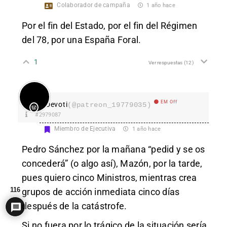
Colaborador de campaña
1 año hace
Por el fin del Estado, por el fin del Régimen
del 78, por una España Foral.
1
Ver respuestas
(12)
EM Off
Devoti
(@patreon_19779035)
#2979087
Miembro de Ejecutiva
1 año hace
Pedro Sánchez por la mañana “pedid y se os
concederá” (o algo así), Mazón, por la tarde,
pues quiero cinco Ministros, mientras crea
116
grupos de acción inmediata cinco días
después de la catástrofe.
Si no fuera por lo trágico de la situación sería