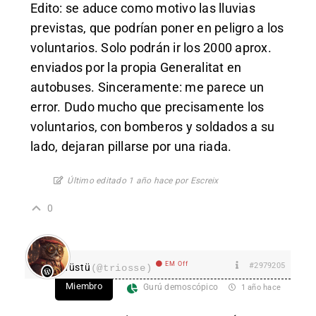
Edito: se aduce como motivo las lluvias
previstas, que podrían poner en peligro a los
voluntarios. Solo podrán ir los 2000 aprox.
enviados por la propia Generalitat en
autobuses. Sinceramente: me parece un
error. Dudo mucho que precisamente los
voluntarios, con bomberos y soldados a su
lado, dejaran pillarse por una riada.
Último editado 1 año hace por Escreix
0
EM Off
#2979205
Tüstü
(@triosse)
Miembro
Gurú demoscópico
1 año hace