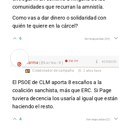
comunidades que recurran la amnistía.
Como vas a dar dinero o solidaridad con
quién te quiere en la cárcel?
6
Ver respuestas
(24)
EM Off
#2928350
karma
(@karma-9)
Colaborador de campaña
2 años hace
El PSOE de CLM aporta 8 escaños a la
coalición sanchista, más que ERC. Si Page
tuviera decencia los usaría al igual que están
haciendo el resto.
4
Ver respuestas
(2)