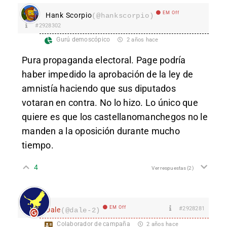
EM Off
Hank Scorpio
(@hankscorpio)
#2928302
Gurú demoscópico
2 años hace
Pura propaganda electoral. Page podría
haber impedido la aprobación de la ley de
amnistía haciendo que sus diputados
votaran en contra. No lo hizo. Lo único que
quiere es que los castellanomanchegos no le
manden a la oposición durante mucho
tiempo.
4
Ver respuestas
(2)
EM Off
#2928281
Dale
(@dale-2)
Colaborador de campaña
2 años hace