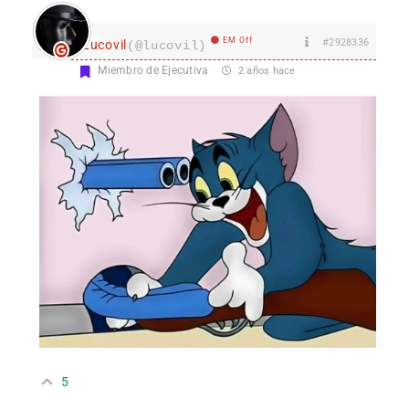
EM Off
#2928336
Lucovil
(@lucovil)
Miembro de Ejecutiva
2 años hace
5