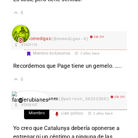
0
EM Off
nomedigas
(@nomedigas-4)
#2929118
Miembro de Ejecutiva
2 años hace
Recordemos que Page tiene un gemelo. …..
0
EM Off
fanderubianes
(@patreon_36222350)
#2928355
Miembro
Líder político
2 años hace
Yo creo que Catalunya debería oponerse a
entregar ni un céntimo a ninguna de las