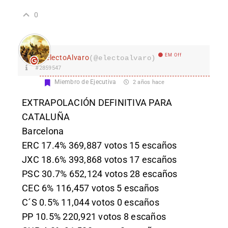
0
EM Off
electoAlvaro
(@electoalvaro)
#2859547
Miembro de Ejecutiva
2 años hace
EXTRAPOLACIÓN DEFINITIVA PARA
CATALUÑA
Barcelona
ERC 17.4% 369,887 votos 15 escaños
JXC 18.6% 393,868 votos 17 escaños
PSC 30.7% 652,124 votos 28 escaños
CEC 6% 116,457 votos 5 escaños
C´S 0.5% 11,044 votos 0 escaños
PP 10.5% 220,921 votos 8 escaños