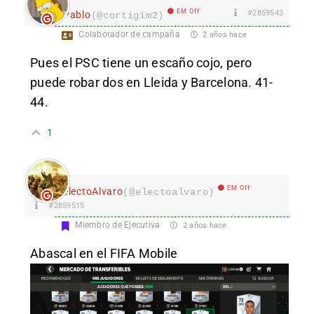
EM Off
#2859543
Pablo
(@cortigim2)
Colaborador de campaña
2 años hace
Pues el PSC tiene un escaño cojo, pero
puede robar dos en Lleida y Barcelona. 41-
44.
1
EM Off
electoAlvaro
(@electoalvaro)
#2859515
Miembro de Ejecutiva
2 años hace
Abascal en el FIFA Mobile