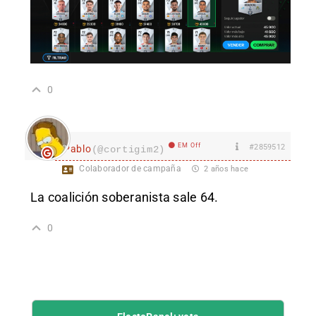
0
EM Off
#2859512
Pablo
(@cortigim2)
Colaborador de campaña
2 años hace
La coalición soberanista sale 64.
0