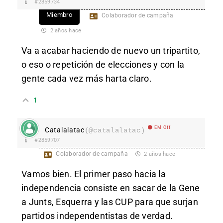
#2859734
Miembro
Colaborador de campaña
2 años hace
Va a acabar haciendo de nuevo un tripartito,
o eso o repetición de elecciones y con la
gente cada vez más harta claro.
1
EM Off
Catalalatac
(@catalalatac)
#2859707
Colaborador de campaña
2 años hace
Vamos bien. El primer paso hacia la
independencia consiste en sacar de la Gene
a Junts, Esquerra y las CUP para que surjan
partidos independentistas de verdad.