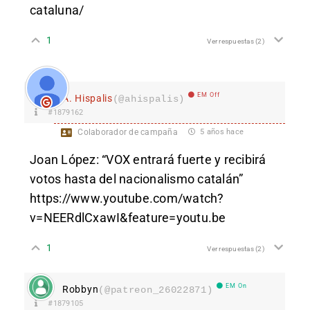
cataluna/
1
Ver respuestas
(2)
EM Off
A. Hispalis
(@ahispalis)
#1879162
Colaborador de campaña
5 años hace
Joan López: “VOX entrará fuerte y recibirá
votos hasta del nacionalismo catalán”
https://www.youtube.com/watch?
v=NEERdlCxawI&feature=youtu.be
1
Ver respuestas
(2)
EM On
Robbyn
(@patreon_26022871)
#1879105