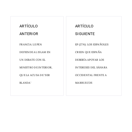
ARTÍCULO
ARTÍCULO
ANTERIOR
SIGUIENTE
FRANCIA: LE PEN
EP (27N): LOS ESPAÑOLES
DEFIENDE AL ISLAM EN
CREEN QUE ESPAÑA
UN DEBATE CON EL
DEBERÍA APOYAR LOS
MINISTRO DE INTERIOR,
INTERESES DEL SÁHARA
QUE LA ACUSA DE 'SER
OCCIDENTAL FRENTE A
BLANDA'
MARRUECOS