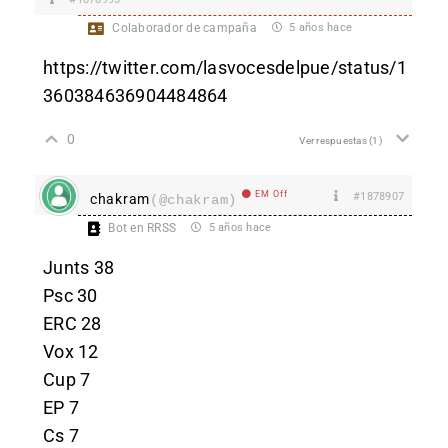
Colaborador de campaña
5 años hace
https://twitter.com/lasvocesdelpue/status/1
360384636904484864
0
Ver respuestas
(1)
EM Off
#1878907
chakram
(@chakram)
Bot en RRSS
5 años hace
Junts 38
Psc 30
ERC 28
Vox 12
Cup 7
EP 7
Cs 7