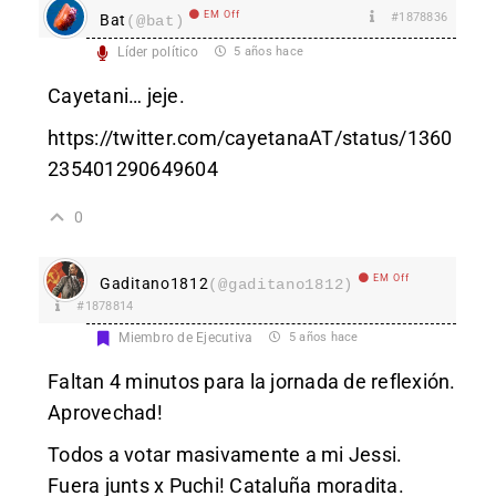
EM Off
#1878836
Bat
(@bat)
Líder político
5 años hace
Cayetani… jeje.
https://twitter.com/cayetanaAT/status/1360
235401290649604
0
EM Off
Gaditano1812
(@gaditano1812)
#1878814
Miembro de Ejecutiva
5 años hace
Faltan 4 minutos para la jornada de reflexión.
Aprovechad!
Todos a votar masivamente a mi Jessi.
Fuera junts x Puchi! Cataluña moradita.