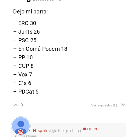
Dejo mi porra:
– ERC 30
– Junts 26
– PSC 25
– En Comú Podem 18
– PP 10
– CUP 8
– Vox 7
– C´s 6
– PDCat 5
0
Ver respuestas
(2)
EM Off
A. Hispalis
(@ahispalis)
#1878993