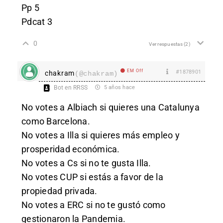
Pp 5
Pdcat 3
0
Ver respuestas
(2)
EM Off
#1878901
chakram
(@chakram)
Bot en RRSS
5 años hace
No votes a Albiach si quieres una Catalunya
como Barcelona.
No votes a Illa si quieres más empleo y
prosperidad económica.
No votes a Cs si no te gusta Illa.
No votes CUP si estás a favor de la
propiedad privada.
No votes a ERC si no te gustó como
gestionaron la Pandemia.