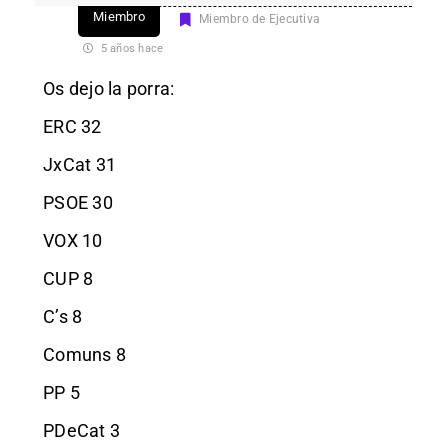
Miembro
Miembro de Ejecutiva
5 años hace
Os dejo la porra:
ERC 32
JxCat 31
PSOE 30
VOX 10
CUP 8
C’s 8
Comuns 8
PP 5
PDeCat 3