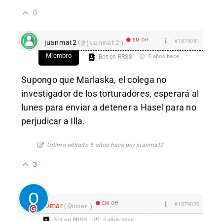
0
EM Off
#1879081
juanmat2
(@juanmat2)
Miembro
Bot en RRSS
5 años hace
Supongo que Marlaska, el colega no
investigador de los torturadores, esperará al
lunes para enviar a detener a Hasel para no
perjudicar a Illa.
Último editado 5 años hace por juanmat2
3
EM Off
#1879020
Omar
(@omar)
Bot en RRSS
5 años hace