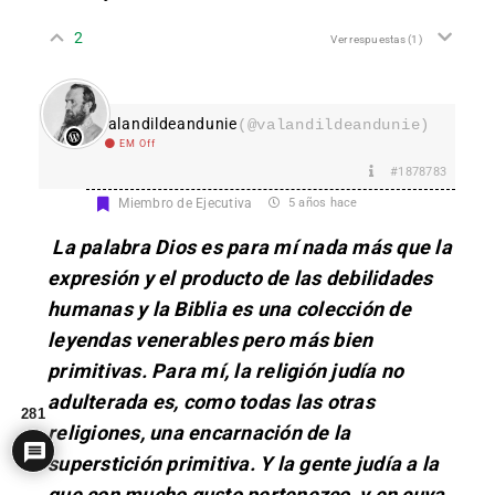
2
Ver respuestas
(1)
valandildeandunie
(@valandildeandunie)
EM Off
#1878783
Miembro de Ejecutiva
5 años hace
La palabra Dios es para mí nada más que la
expresión y el producto de las debilidades
humanas y la Biblia es una colección de
leyendas venerables pero más bien
primitivas.
Para mí, la religión judía no
adulterada es, como todas las otras
281
religiones, una encarnación de la
superstición primitiva. Y la gente judía a la
que con mucho gusto pertenezco, y en cuya