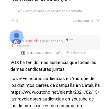
Último editado 5 años hace por El suricata
0
Ver respuestas
(1)
EM Off
A. Hispalis
(@ahispalis)
#1879195
Colaborador de campaña
5 años hace
VOX ha tenido más audiencia que todas las
demás candidaturas juntas
Las reveladoras audiencias en Youtube de
los distintos cierres de campaña en Cataluña
https://www.outono.net/elentir/2021/02/13/
las-reveladoras-audiencias-en-youtube-de-
los-distintos-cierres-de-campana-en-