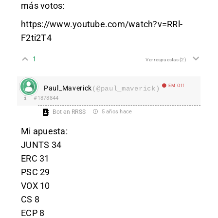
más votos:
https://www.youtube.com/watch?v=RRl-
F2ti2T4
1
Ver respuestas
(2)
EM Off
Paul_Maverick
(@paul_maverick)
#1878844
Bot en RRSS
5 años hace
Mi apuesta:
JUNTS 34
ERC 31
PSC 29
VOX 10
CS 8
ECP 8