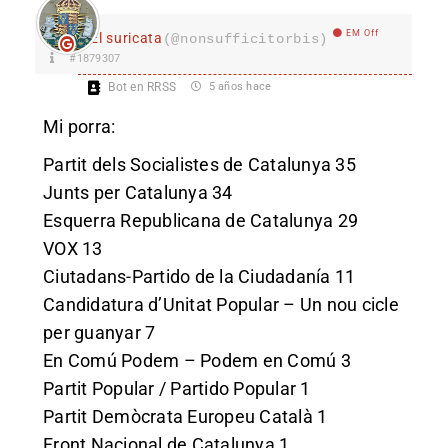
EM Off
El suricata
(@nonsufficitorbis)
#1879307
Bot en RRSS
5 años hace
Mi porra:
Partit dels Socialistes de Catalunya 35
Junts per Catalunya 34
Esquerra Republicana de Catalunya 29
VOX 13
Ciutadans-Partido de la Ciudadanía 11
Candidatura d’Unitat Popular – Un nou cicle
per guanyar 7
En Comú Podem – Podem en Comú 3
Partit Popular / Partido Popular 1
Partit Demòcrata Europeu Català 1
Front Nacional de Catalunya 1