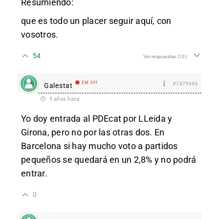
Resumiendo:
que es todo un placer seguir aquí, con
vosotros.
54
Ver respuestas
(10)
EM Off
#1879484
Galestat
5 años hace
Yo doy entrada al PDEcat por LLeida y
Girona, pero no por las otras dos. En
Barcelona si hay mucho voto a partidos
pequeños se quedará en un 2,8% y no podrá
entrar.
0