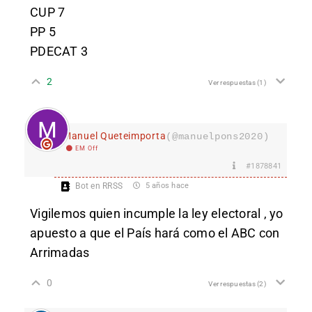
CUP 7
PP 5
PDECAT 3
2
Ver respuestas
(1)
Manuel Queteimporta
(@manuelpons2020)
EM Off
#1878841
Bot en RRSS
5 años hace
Vigilemos quien incumple la ley electoral , yo
apuesto a que el País hará como el ABC con
Arrimadas
0
Ver respuestas
(2)