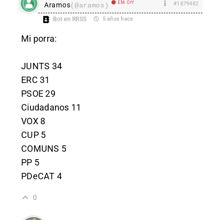
EM Off
#1879482
Aramos
(@aramos)
Bot en RRSS
5 años hace
Mi porra:
JUNTS 34
ERC 31
PSOE 29
Ciudadanos 11
VOX 8
CUP 5
COMUNS 5
PP 5
PDeCAT 4
0