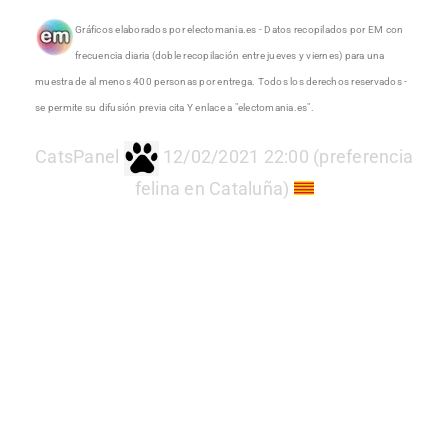
Gráficos elaborados por electomania.es - Datos recopilados por EM con
frecuencia diaria (doble recopilación entre jueves y viernes) para una
muestra de al menos 400 personas por entrega. Todos los derechos reservados -
se permite su difusión previa cita Y enlace a "electomania.es".
CatsPanel
12/02/2021 22:00 (preferencia
felina en Cataluña)