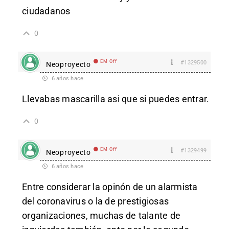
ciudadanos
0
EM Off
#1329500
Neoproyecto
6 años hace
Llevabas mascarilla asi que si puedes entrar.
0
EM Off
#1329499
Neoproyecto
6 años hace
Entre considerar la opinón de un alarmista
del coronavirus o la de prestigiosas
organizaciones, muchas de talante de