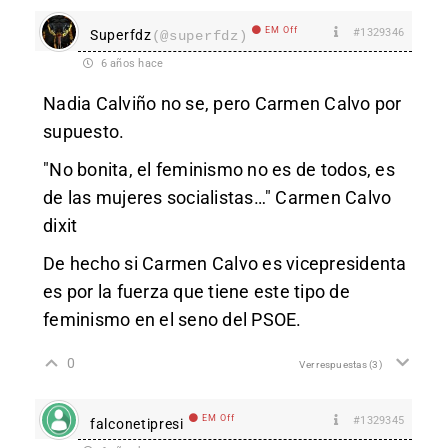
EM Off
#1329346
Superfdz
(@superfdz)
6 años hace
Nadia Calviño no se, pero Carmen Calvo por
supuesto.
"No bonita, el feminismo no es de todos, es
de las mujeres socialistas…" Carmen Calvo
dixit
De hecho si Carmen Calvo es vicepresidenta
es por la fuerza que tiene este tipo de
feminismo en el seno del PSOE.
0
Ver respuestas
(3)
EM Off
#1329345
falconetipresi