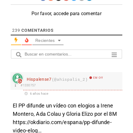
Por favor, accede para comentar
239
COMENTARIOS
Recientes
EM Off
Hispalense7
(@ahispalis_2)
#1330757
6 años hace
El PP difunde un vídeo con elogios a Irene
Montero, Ada Colau y Gloria Elizo por el 8M
https://okdiario.com/espana/pp-difunde-
video-elog
…