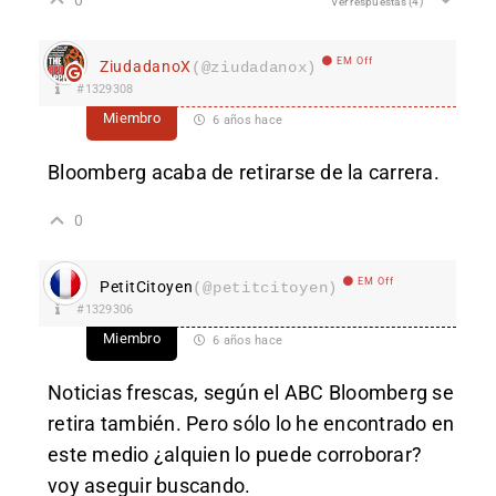
Ver respuestas
(4)
EM Off
ZiudadanoX
(@ziudadanox)
#1329308
Miembro
6 años hace
Bloomberg acaba de retirarse de la carrera.
0
EM Off
PetitCitoyen
(@petitcitoyen)
#1329306
Miembro
6 años hace
Noticias frescas, según el ABC Bloomberg se
retira también. Pero sólo lo he encontrado en
este medio ¿alquien lo puede corroborar?
voy aseguir buscando.