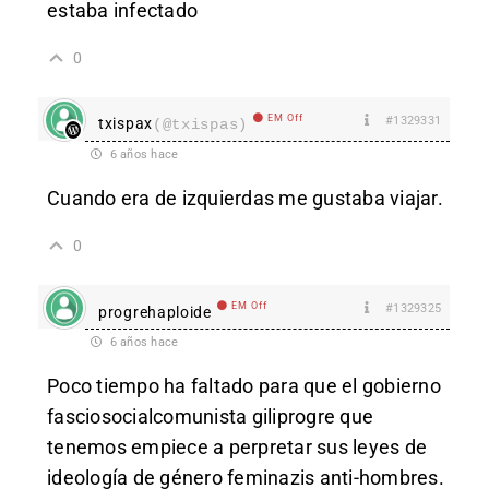
estaba infectado
0
EM Off
#1329331
txispax
(@txispas)
6 años hace
Cuando era de izquierdas me gustaba viajar.
0
EM Off
#1329325
progrehaploide
6 años hace
Poco tiempo ha faltado para que el gobierno
fasciosocialcomunista giliprogre que
tenemos empiece a perpretar sus leyes de
ideología de género feminazis anti-hombres.