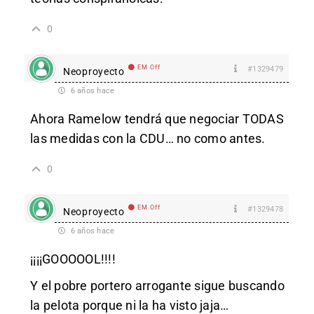
0
EM Off
#1329479
Neoproyecto
6 años hace
Ahora Ramelow tendrá que negociar TODAS
las medidas con la CDU… no como antes.
0
EM Off
#1329478
Neoproyecto
6 años hace
¡¡¡¡GOOOOOL!!!!
Y el pobre portero arrogante sigue buscando
la pelota porque ni la ha visto jaja…