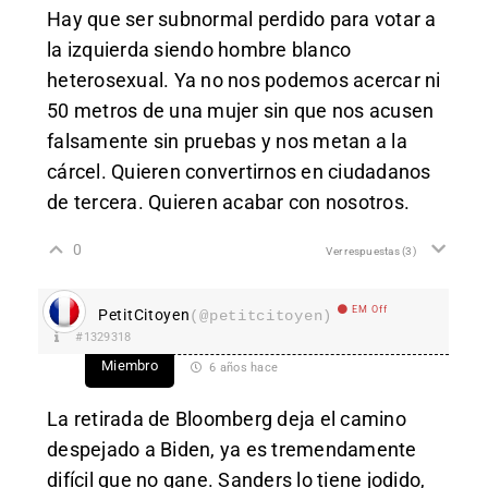
Hay que ser subnormal perdido para votar a
la izquierda siendo hombre blanco
heterosexual. Ya no nos podemos acercar ni
50 metros de una mujer sin que nos acusen
falsamente sin pruebas y nos metan a la
cárcel. Quieren convertirnos en ciudadanos
de tercera. Quieren acabar con nosotros.
0
Ver respuestas
(3)
EM Off
PetitCitoyen
(@petitcitoyen)
#1329318
Miembro
6 años hace
La retirada de Bloomberg deja el camino
despejado a Biden, ya es tremendamente
difícil que no gane. Sanders lo tiene jodido,