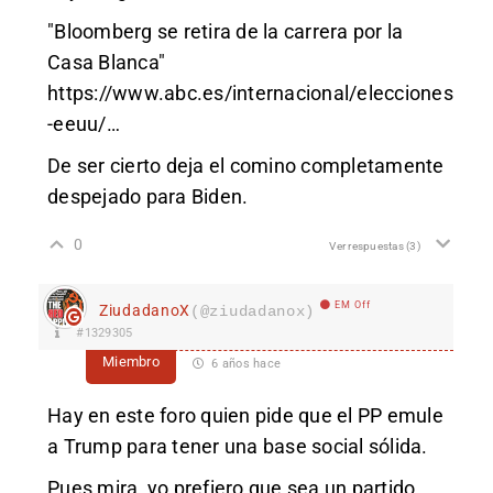
"Bloomberg se retira de la carrera por la
Casa Blanca"
https://www.abc.es/internacional/elecciones
-eeuu/
…
De ser cierto deja el comino completamente
despejado para Biden.
0
Ver respuestas
(3)
EM Off
ZiudadanoX
(@ziudadanox)
#1329305
Miembro
6 años hace
Hay en este foro quien pide que el PP emule
a Trump para tener una base social sólida.
Pues mira, yo prefiero que sea un partido