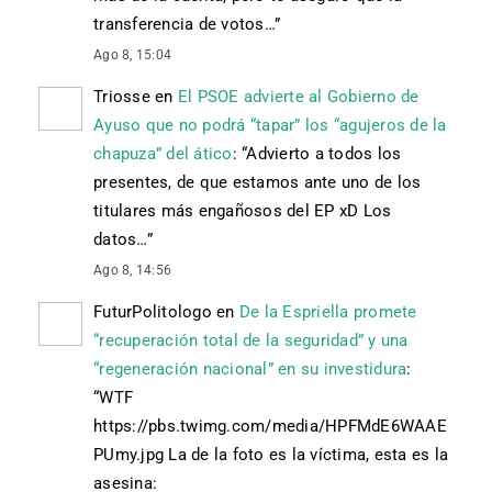
transferencia de votos…
”
Ago 8, 15:04
Triosse
en
El PSOE advierte al Gobierno de
Ayuso que no podrá “tapar” los “agujeros de la
chapuza” del ático
: “
Advierto a todos los
presentes, de que estamos ante uno de los
titulares más engañosos del EP xD Los
datos…
”
Ago 8, 14:56
FuturPolitologo
en
De la Espriella promete
“recuperación total de la seguridad” y una
“regeneración nacional” en su investidura
:
“
WTF
https://pbs.twimg.com/media/HPFMdE6WAAE
PUmy.jpg La de la foto es la víctima, esta es la
asesina: