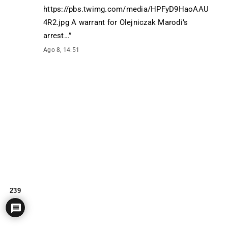
https://pbs.twimg.com/media/HPFyD9HaoAAU
4R2.jpg A warrant for Olejniczak Marodi’s
arrest…
”
Ago 8, 14:51
239