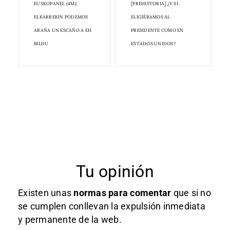
EUSKOPANEL (4M):
[PREHISTORIA] ¿Y SI
ELKARREKIN PODEMOS
ELIGIÉRAMOS AL
ARAÑA UN ESCAÑO A EH
PRESIDENTE COMO EN
BILDU
ESTADOS UNIDOS?
Tu opinión
Existen unas
normas
para comentar
que si no
se cumplen conllevan la expulsión inmediata
y permanente de la web.