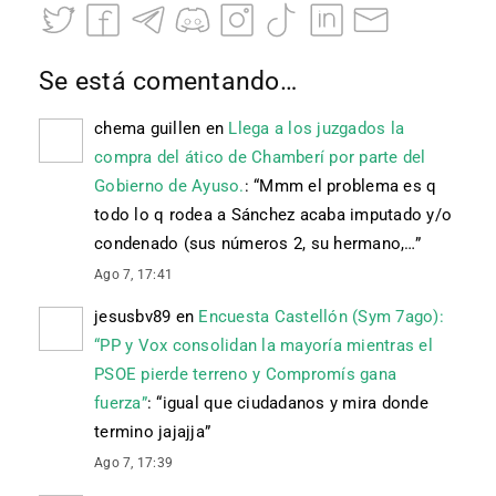
Se está comentando…
chema guillen
en
Llega a los juzgados la
compra del ático de Chamberí por parte del
Gobierno de Ayuso.
: “
Mmm el problema es q
todo lo q rodea a Sánchez acaba imputado y/o
condenado (sus números 2, su hermano,…
”
Ago 7, 17:41
jesusbv89
en
Encuesta Castellón (Sym 7ago):
“PP y Vox consolidan la mayoría mientras el
PSOE pierde terreno y Compromís gana
fuerza”
: “
igual que ciudadanos y mira donde
termino jajajja
”
Ago 7, 17:39