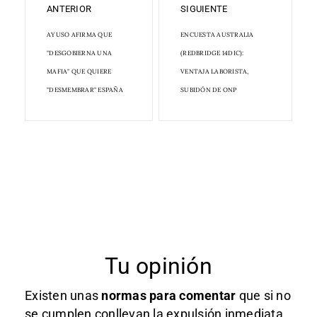
ANTERIOR
SIGUIENTE
AYUSO AFIRMA QUE
ENCUESTA AUSTRALIA
"DESGOBIERNA UNA
(REDBRIDGE 14DIC):
MAFIA" QUE QUIERE
VENTAJA LABORISTA,
"DESMEMBRAR" ESPAÑA
SUBIDÓN DE ONP
Tu opinión
Existen unas
normas
para comentar
que si no
se cumplen conllevan la expulsión inmediata