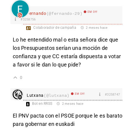
EM Off
Fernando
(@fernando-29)
#3258756
Colaborador de campaña
2 meses hace
Lo he entendido mal o esta señora dice que
los Presupuestos serían una moción de
confianza y que CC estaría dispuesta a votar
a favor si le dan lo que pide?
0
EM Off
#3258747
Lutxana
(@lutxana)
Bot en RRSS
2 meses hace
El PNV pacta con el PSOE porque le es barato
para gobernar en euskadi