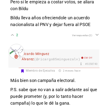
Pero si le empieza a costar votos, se aliara
con Bildu
Bildu lleva años ofreciendole un acuerdo
nacionalista al PNV y dejar fuera al PSOE
2
Ver respuestas
(2)
Ricardo Mínguez
EM Off
Álvarez
(@ricargo85minguezalv)
#3258740
Miembro de Ejecutiva
2 meses hace
Más bien son campaña electoral.
P.S. sabe que no van a salir adelante así que
puede prometer (y, por lo tanto hacer
campaña) lo que le dé la gana.