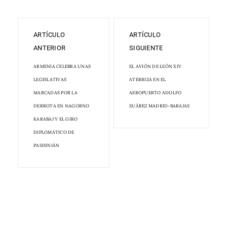
ARTÍCULO
ARTÍCULO
ANTERIOR
SIGUIENTE
ARMENIA CELEBRA UNAS
EL AVIÓN DE LEÓN XIV
LEGISLATIVAS
ATERRIZA EN EL
MARCADAS POR LA
AEROPUERTO ADOLFO
DERROTA EN NAGORNO
SUÁREZ MADRID-BARAJAS
KARABAJ Y EL GIRO
DIPLOMÁTICO DE
PASHINIÁN