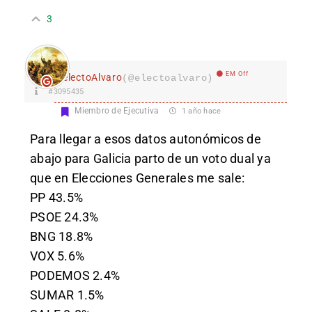
3
EM Off
electoAlvaro
(@electoalvaro)
#3095435
Miembro de Ejecutiva
1 año hace
Para llegar a esos datos autonómicos de
abajo para Galicia parto de un voto dual ya
que en Elecciones Generales me sale:
PP 43.5%
PSOE 24.3%
BNG 18.8%
VOX 5.6%
PODEMOS 2.4%
SUMAR 1.5%