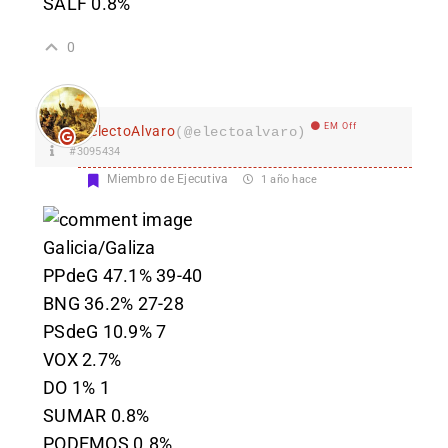
SALF 0.8%
0
EM Off
electoAlvaro
(@electoalvaro)
#3095434
Miembro de Ejecutiva
1 año hace
Galicia/Galiza
PPdeG 47.1% 39-40
BNG 36.2% 27-28
PSdeG 10.9% 7
VOX 2.7%
DO 1% 1
SUMAR 0.8%
PODEMOS 0.8%