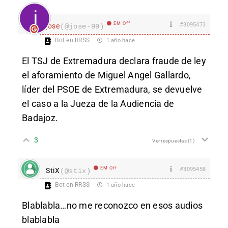
EM Off
#3095473
jose
(@jose-99)
Bot en RRSS
1 año hace
El TSJ de Extremadura declara fraude de ley
el aforamiento de Miguel Angel Gallardo,
líder del PSOE de Extremadura, se devuelve
el caso a la Jueza de la Audiencia de
Badajoz.
3
Ver respuestas
(1)
EM Off
#3095458
StiX
(@stix)
Bot en RRSS
1 año hace
Blablabla…no me reconozco en esos audios
blablabla