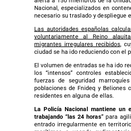
alerta a 150 miembros de la Unidad 
Nacional, especializados en conten
necesario su traslado y despliegue 
Las autoridades españolas calcul
voluntariamente al Reino alaui
migrantes irregulares recibidos
, c
ciudad se ha ido reduciendo con el p
El volumen de entradas se ha ido r
los “intensos” controles estableci
fuerzas de seguridad marroquíes
poblaciones de Fnideq y Beliones c
residentes en alguna de ellas.
La Policía Nacional mantiene un eq
trabajando “las 24 horas”
para agil
entrado irregularmente en territor