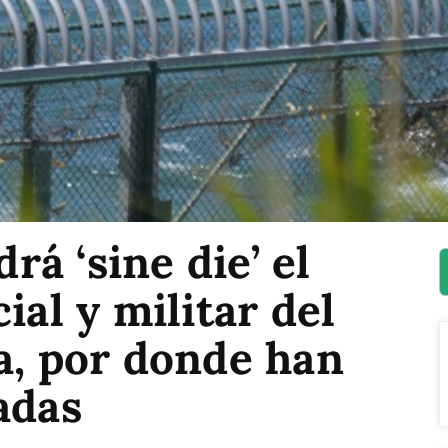
á ‘sine die’ el
ial y militar del
a, por donde han
adas