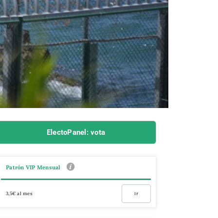
ElectoPanel: vota
Patrón VIP Mensual
3,5€ al mes
Ir