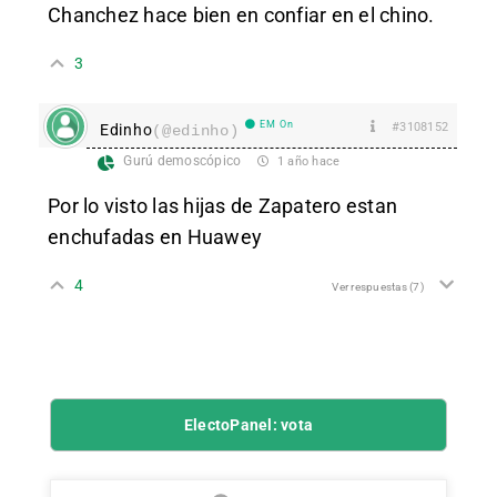
Chanchez hace bien en confiar en el chino.
3
EM On
#3108152
Edinho
(@edinho)
Gurú demoscópico
1 año hace
Por lo visto las hijas de Zapatero estan
enchufadas en Huawey
4
Ver respuestas
(7)
ElectoPanel: vota