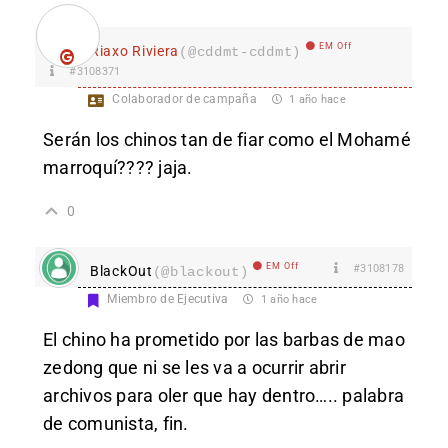
EM Off
Riaxo Riviera
(@cddmt-cddmt)
#3108371
Colaborador de campaña
1 año hace
Serán los chinos tan de fiar como el Mohamé
marroquí???? jaja.
0
EM Off
#3108178
BlackOut
(@blackout)
Miembro de Ejecutiva
1 año hace
El chino ha prometido por las barbas de mao
zedong que ni se les va a ocurrir abrir
archivos para oler que hay dentro….. palabra
de comunista, fin.