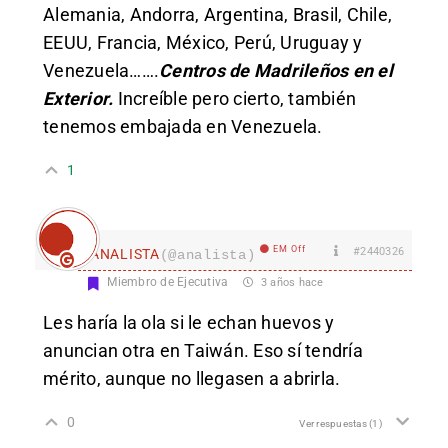
Alemania, Andorra, Argentina, Brasil, Chile,
EEUU, Francia, México, Perú, Uruguay y
Venezuela…….
Centros de Madrileños en el
Exterior.
Increíble pero cierto, también
tenemos embajada en Venezuela.
1
EM Off
#2440326
ANALISTA
(@analista)
Miembro de Ejecutiva
3 años hace
Les haría la ola si le echan huevos y
anuncian otra en Taiwán. Eso sí tendría
mérito, aunque no llegasen a abrirla.
0
Ver respuestas
(1)