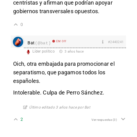
centristas y afirman que podrían apoyar
gobiernos transversales opuestos.
0
EM Off
#2440241
Bat
(@bat)
Líder político
3 años hace
Oich, otra embajada para promocionar el
separatismo, que pagamos todos los
españoles.
Intolerable. Culpa de Perro Sánchez.
Último editado 3 años hace por Bat
2
Ver respuestas
(3)