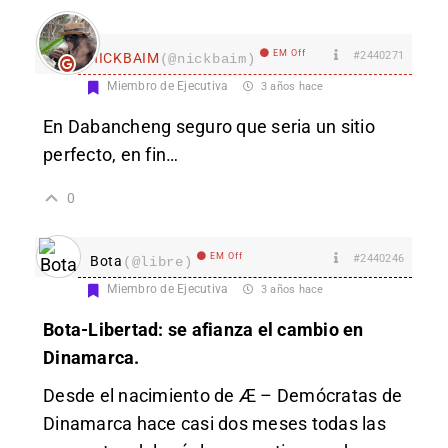
EM Off
#2440271
nICKBAIM
(@nickbaim)
Miembro de Ejecutiva
3 años hace
En
Dabancheng seguro que seria un sitio
perfecto, en fin…
0
EM Off
#2440246
Bota
(@libre)
Miembro de Ejecutiva
3 años hace
Bota-Libertad: se afianza el cambio en
Dinamarca.
Desde el nacimiento de Æ – Demócratas de
Dinamarca hace casi dos meses todas las