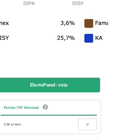
ElectoPanel: vota
Patrón VIP Mensual
3,5€ al mes
Ir