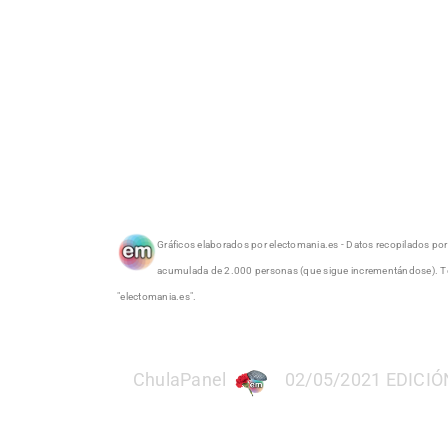
Gráficos elaborados por electomania.es - Datos recopilados por 
acumulada de 2.000 personas (que sigue incrementándose). Todo
"electomania.es".
ChulaPanel
02/05/2021 EDICIÓN