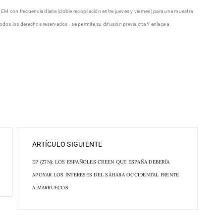
EM con frecuencia diaria (doble recopilación entre jueves y viernes) para una muestra
s los derechos reservados - se permite su difusión previa cita Y enlace a
ARTÍCULO SIGUIENTE
EP (27N): LOS ESPAÑOLES CREEN QUE ESPAÑA DEBERÍA
APOYAR LOS INTERESES DEL SÁHARA OCCIDENTAL FRENTE
A MARRUECOS