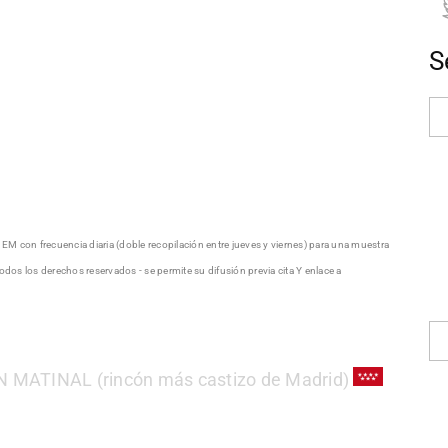
S
EM con frecuencia diaria (doble recopilación entre jueves y viernes) para una muestra
s los derechos reservados - se permite su difusión previa cita Y enlace a
 MATINAL (rincón más castizo de Madrid)