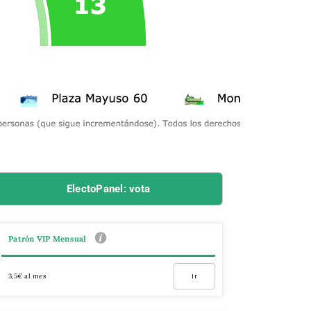
ElectoPanel: vota
Patrón VIP Mensual
3,5€ al mes
Ir