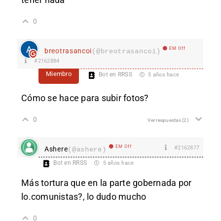
0
EM Off
breotrasancoi
(@breotrasancoi)
#2162884
Miembro
Bot en RRSS
5 años hace
Cómo se hace para subir fotos?
0
Ver respuestas
(2)
EM Off
#2162877
Ashere
(@ashere)
Bot en RRSS
5 años hace
Más tortura que en la parte gobernada por
lo.comunistas?, lo dudo mucho
0