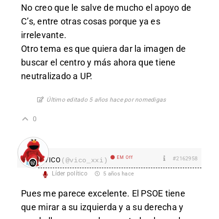
No creo que le salve de mucho el apoyo de
C’s, entre otras cosas porque ya es
irrelevante.
Otro tema es que quiera dar la imagen de
buscar el centro y más ahora que tiene
neutralizado a UP.
Último editado 5 años hace por nomedigas
0
EM Off
#2162958
VICO
(@vico_xxi)
Líder político
5 años hace
Pues me parece excelente. El PSOE tiene
que mirar a su izquierda y a su derecha y