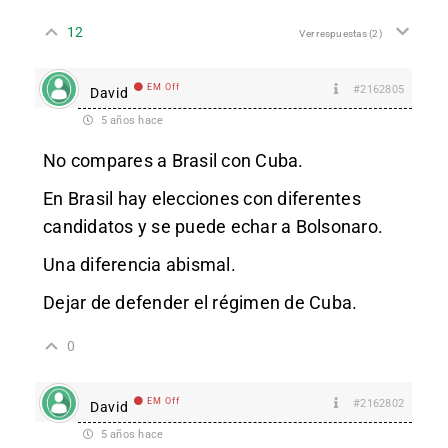
12
Ver respuestas
(2)
EM Off
#2162805
David
5 años hace
No compares a Brasil con Cuba.
En Brasil hay elecciones con diferentes
candidatos y se puede echar a Bolsonaro.
Una diferencia abismal.
Dejar de defender el régimen de Cuba.
0
EM Off
#2162802
David
5 años hace