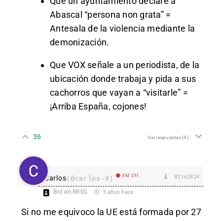
Que un ayuntamiento declare a
Abascal “persona non grata” =
Antesala de la violencia mediante la
demonización.
Que VOX señale a un periodista, de la
ubicación donde trabaja y pida a sus
cachorros que vayan a “visitarle” =
¡Arriba España, cojones!
36
Ver respuestas
(4)
EM Off
#2162824
Carlos
(@carlos-8)
Bot en RRSS
5 años hace
Si no me equivoco la UE está formada por 27