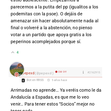
parecernos a la putita del pp (igualitos a los
podemitas con la psoe). O dejáis de
amenazar sin hacer absolutamente nada al
final o volveré a la abstención, no pienso
votar a un partido que apoya gratis a los
peperinos acomplejados porque sí.
4
EM Off
#2162915
pepexd
(@pepexd)
Bot en RRSS
5 años hace
Arrimadas no aprende… Ya veréis como le da
Andalucía a Espadas, es que me lo veo
venir… Para tener estos “Socios” mejor no
tener nada