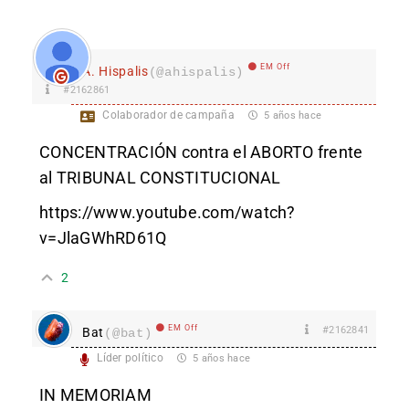
EM Off
A. Hispalis
(@ahispalis)
#2162861
Colaborador de campaña
5 años hace
CONCENTRACIÓN contra el ABORTO frente
al TRIBUNAL CONSTITUCIONAL
https://www.youtube.com/watch?
v=JlaGWhRD61Q
2
EM Off
#2162841
Bat
(@bat)
Líder político
5 años hace
IN MEMORIAM