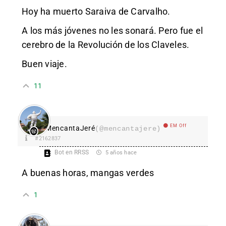
Hoy ha muerto Saraiva de Carvalho.
A los más jóvenes no les sonará. Pero fue el
cerebro de la Revolución de los Claveles.
Buen viaje.
11
EM Off
MencantaJeré
(@mencantajere)
#2162837
Bot en RRSS
5 años hace
A buenas horas, mangas verdes
1