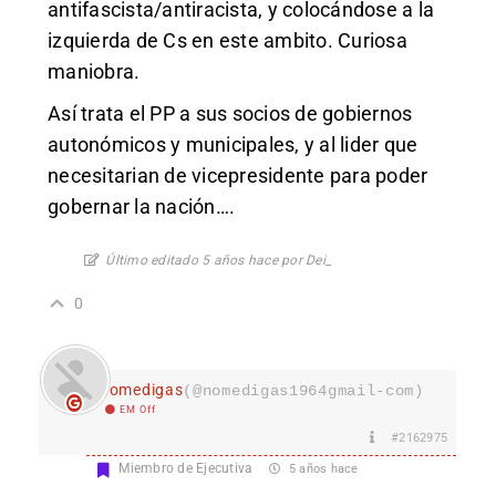
antifascista/antiracista, y colocándose a la
izquierda de Cs en este ambito. Curiosa
maniobra.
Así trata el PP a sus socios de gobiernos
autonómicos y municipales, y al lider que
necesitarian de vicepresidente para poder
gobernar la nación….
Último editado 5 años hace por Dei_
0
nomedigas
(@nomedigas1964gmail-com)
EM Off
#2162975
Miembro de Ejecutiva
5 años hace