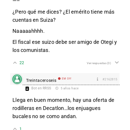
—–
¿Pero qué me dices? ¿El emérito tiene más
cuentas en Suiza?
Naaaaahhhh.
El fiscal ese suizo debe ser amigo de Otegi y
los comunistas.
22
Ver respuestas
(3)
EM Off
#2162815
Treintaceroseis
Bot en RRSS
5 años hace
Llega en buen momento, hay una oferta de
rodilleras en Decatlon…los enjuagues
bucales no se como andan.
1