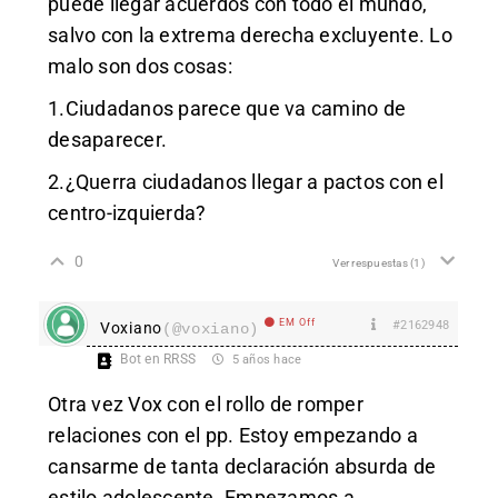
puede llegar acuerdos con todo el mundo,
salvo con la extrema derecha excluyente. Lo
malo son dos cosas:
1.Ciudadanos parece que va camino de
desaparecer.
2.¿Querra ciudadanos llegar a pactos con el
centro-izquierda?
0
Ver respuestas
(1)
EM Off
#2162948
Voxiano
(@voxiano)
Bot en RRSS
5 años hace
Otra vez Vox con el rollo de romper
relaciones con el pp. Estoy empezando a
cansarme de tanta declaración absurda de
estilo adolescente. Empezamos a