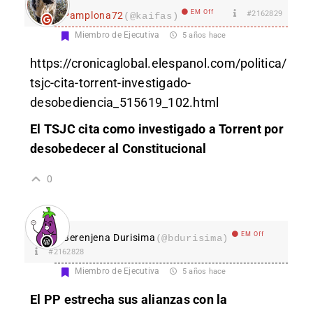
EM Off
#2162829
Pamplona72
(@kaifas)
Miembro de Ejecutiva
5 años hace
https://cronicaglobal.elespanol.com/politica/
tsjc-cita-torrent-investigado-
desobediencia_515619_102.html
El TSJC cita como investigado a Torrent por
desobedecer al Constitucional
0
EM Off
Berenjena Durisima
(@bdurisima)
#2162828
Miembro de Ejecutiva
5 años hace
El PP estrecha sus alianzas con la