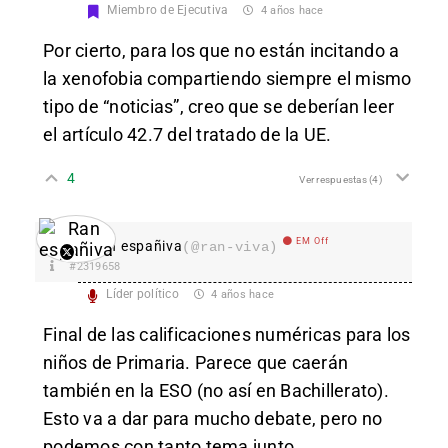
Miembro de Ejecutiva
4 años hace
Por cierto, para los que no están incitando a
la xenofobia compartiendo siempre el mismo
tipo de “noticias”, creo que se deberían leer
el artículo 42.7 del tratado de la UE.
4
Ver respuestas
(4)
EM Off
Ran españiva
(@ran-viva)
#2319658
Líder político
4 años hace
Final de las calificaciones numéricas para los
niños de Primaria. Parece que caerán
también en la ESO (no así en Bachillerato).
Esto va a dar para mucho debate, pero no
podemos con tanto tema junto.