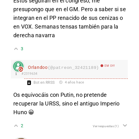
Estos seguirán en el congreso, me
presupongo que en el GM. Pero a saber si se
integran en el PP renacido de sus cenizas o
en VOX. Semanas tensas también para la
derecha navarra
3
EM Off
Orlandoo
(@patreon_32421189)
#2319634
Bot en RRSS
4 años hace
Os equivocáis con Putin, no pretende
recuperar la URSS, sino el antiguo Imperio
Huno 😀
2
Ver respuestas
(1)