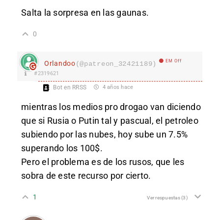
Salta la sorpresa en las gaunas.
0
EM Off
Orlandoo
(@patreon_32421189)
#2319621
Bot en RRSS
4 años hace
mientras los medios pro drogao van diciendo
que si Rusia o Putin tal y pascual, el petroleo
subiendo por las nubes, hoy sube un 7.5%
superando los 100$.
Pero el problema es de los rusos, que les
sobra de este recurso por cierto.
1
Ver respuestas
(3)