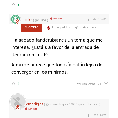
9
EM Off
#2319686
Duke
(@duke)
Miembro
Líder político
4 años hace
Ha sacado fanderubianes un tema que me
interesa. ¿Estáis a favor de la entrada de
Ucrania en la UE?
A mi me parece que todavía están lejos de
converger en los mínimos.
8
Ver respuestas
(12)
nomedigas
(@nomedigas1964gmail-com)
EM Off
#2319675