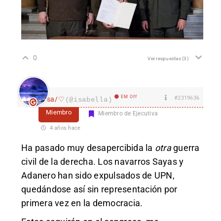
0
Ver respuestas
(3)
EM Off
#2319636
Isa/♡
(@isabella)
Miembro
Miembro de Ejecutiva
4 años hace
Ha pasado muy desapercibida la
otra
guerra
civil de la derecha. Los navarros Sayas y
Adanero han sido expulsados de UPN,
quedándose así sin representación por
primera vez en la democracia.