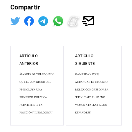
Compartir
ARTÍCULO
ARTÍCULO
ANTERIOR
SIGUIENTE
ÁLVAREZ DE TOLEDO PIDE
GAMARRA Y PONS
QUE EL CONGRESO DEL
ARRANCAN EL PROCESO
PP INCLUYA UNA
DEL XX CONGRESO PARA
PONENCIA POLÍTICA
"REINICIAR" AL PP: "NO
PARA DEFINIR LA
VAMOS A FALLAR A LOS
POSICIÓN "IDEOLÓGICA"
ESPAÑOLES"