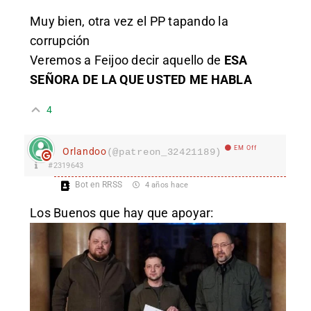
Muy bien, otra vez el PP tapando la
corrupción
Veremos a Feijoo decir aquello de
ESA
SEÑORA DE LA QUE USTED ME HABLA
4
EM Off
Orlandoo
(@patreon_32421189)
#2319643
Bot en RRSS
4 años hace
Los Buenos que hay que apoyar: