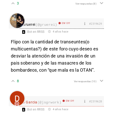
3
Ver respuestas
(8)
EM Off
#2319629
Gruerei
(@gruerei)
Bot en RRSS
4 años hace
Flipo con la cantidad de transeuntes(o
multicuentas?) de este foro cuyo deseo es
desviar la atención de una invasión de un
pais soberano y de las masacres de los
bombardeos, con “que mala es la OTAN”.
8
Ver respuestas
(10)
EM Off
#2319628
J Garcia
(@jsgrwork)
Bot en RRSS
4 años hace