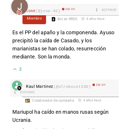
EM Off
#2319609
Jose
(@jose-42)
Miembro
Bot en RRSS
4 años hace
Es el PP del apaño y la componenda. Ayuso
precipitó la caída de Casado, y los
marianistas se han colado, resurrección
mediante. Son la monda.
2
EM Off
Raul Martinez
(@elrobocot330)
#2319602
Colaborador de campaña
4 años hace
Mariupol ha caído en manos rusas según
Ucrania.