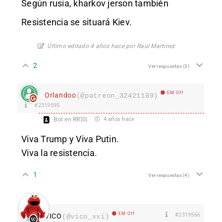
Según rusia, kharkov jerson también
Resistencia se situará Kiev.
Último editado 4 años hace por Raul Martinez
2
Ver respuestas
(3)
EM Off
Orlandoo
(@patreon_32421189)
#2319595
Bot en RRSS
4 años hace
Viva Trump y Viva Putin.
Viva la resistencia.
1
Ver respuestas
(4)
EM Off
#2319566
VICO
(@vico_xxi)