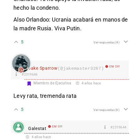
hecho la condeno.
Also Orlandoo: Ucrania acabará en manos de
la madre Rusia. Viva Putin.
5
Ver respuestas
(4)
EM Off
Jake Sparrow
(@jakemaster3267)
#2319646
Miembro de Ejecutiva
4 años hace
Levy rata, tremenda rata
5
Ver respuestas
(6)
EM Off
#2319644
Galestat
4 años hace