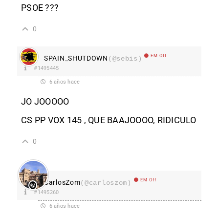
PSOE ???
0
EM Off
SPAIN_SHUTDOWN
(@sebis)
#1495445
6 años hace
JO JOOOOO
CS PP VOX 145 , QUE BAAJOOOO, RIDICULO
0
EM Off
CarlosZom
(@carloszom)
#1495260
6 años hace