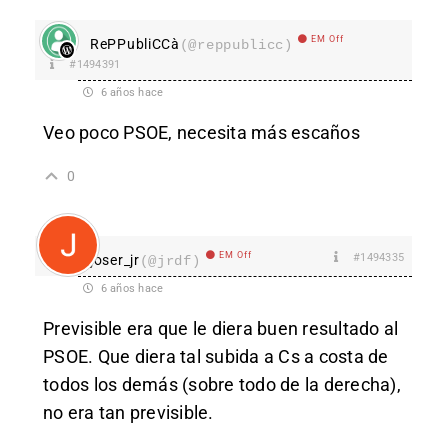
EM Off
RePPubliCCà
(@reppublicc)
#1494391
6 años hace
Veo poco PSOE, necesita más escaños
0
EM Off
#1494335
joser_jr
(@jrdf)
6 años hace
Previsible era que le diera buen resultado al
PSOE. Que diera tal subida a Cs a costa de
todos los demás (sobre todo de la derecha),
no era tan previsible.