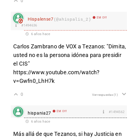
0
EM Off
Hispalense7
(@ahispalis_2)
#1494636
6 años hace
Carlos Zambrano de VOX a Tezanos: "Dimita,
usted no es la persona idónea para presidir
el CIS"
https://www.youtube.com/watch?
v=Gwfn0_LhH7k
0
Ver respuestas
(1)
EM Off
#1494562
hispania27
6 años hace
Más allá de que Tezanos, si hay Justicia en