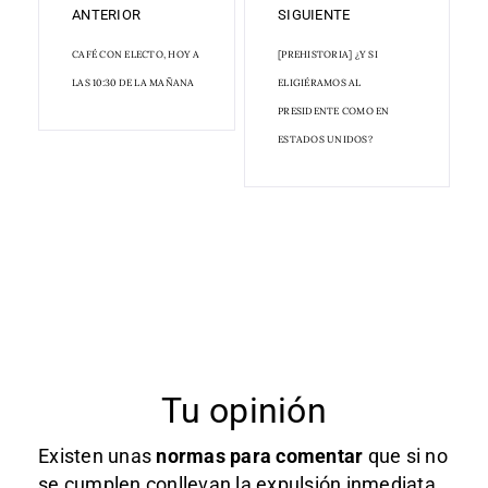
ANTERIOR
SIGUIENTE
CAFÉ CON ELECTO, HOY A
[PREHISTORIA] ¿Y SI
LAS 10:30 DE LA MAÑANA
ELIGIÉRAMOS AL
PRESIDENTE COMO EN
ESTADOS UNIDOS?
Tu opinión
Existen unas
normas
para comentar
que si no
se cumplen conllevan la expulsión inmediata