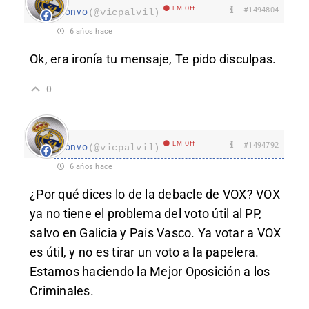
EM Off
#1494804
lonvo
(@vicpalvil)
6 años hace
Ok, era ironía tu mensaje, Te pido disculpas.
0
EM Off
#1494792
lonvo
(@vicpalvil)
6 años hace
¿Por qué dices lo de la debacle de VOX? VOX
ya no tiene el problema del voto útil al PP,
salvo en Galicia y Pais Vasco. Ya votar a VOX
es útil, y no es tirar un voto a la papelera.
Estamos haciendo la Mejor Oposición a los
Criminales.