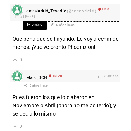
EM Off
amrMadrid_Tenerife
(@amrmadrid)
#1494481
Miembro
6 años hace
Que pena que se haya ido. Le voy a echar de
menos. ¡Vuelve pronto Phoenixion!
0
EM Off
#1494464
Marc_BCN
6 años hace
Pues fueron los que lo clabaron en
Noviembre o Abril (ahora no me acuerdo), y
se decia lo mismo
0