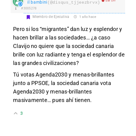
EM Off
il bambini
(@disqus_tjjeezbrvx)
#3005278
Miembro de Ejecutiva
1 año hace
Pero si los “migrantes” dan luz y esplendor y
hacen brillar a las sociedades… ¿a caso
Clavijo no quiere que la sociedad canaria
brille con luz radiante y tenga el esplendor de
las grandes civilizaciones?
Tú votas Agenda2030 y menas-brillantes
junto a PPSOE, la sociedad canaria vota
Agenda2030 y menas-brillantes
masivamente… pues ahí tienen.
3