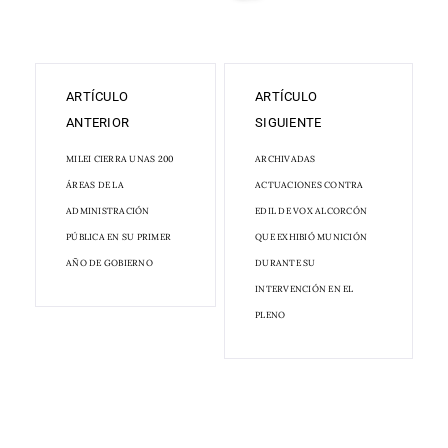
ARTÍCULO
ARTÍCULO
ANTERIOR
SIGUIENTE
MILEI CIERRA UNAS 200
ARCHIVADAS
ÁREAS DE LA
ACTUACIONES CONTRA
ADMINISTRACIÓN
EDIL DE VOX ALCORCÓN
PÚBLICA EN SU PRIMER
QUE EXHIBIÓ MUNICIÓN
AÑO DE GOBIERNO
DURANTE SU
INTERVENCIÓN EN EL
PLENO