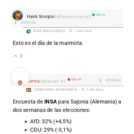
EM On
Hank Scorpio
(@hankscorpio)
#2939536
Gurú demoscópico
1 año hace
Esto es el día de la marmota.
2
EM Off
#2939464
karma
(@karma-9)
Colaborador de campaña
1 año hace
Encuesta de
INSA
para Sajonia (Alemania) a
dos semanas de las elecciones:
AfD: 32% (+4,5%)
CDU: 29% (-3,1%)