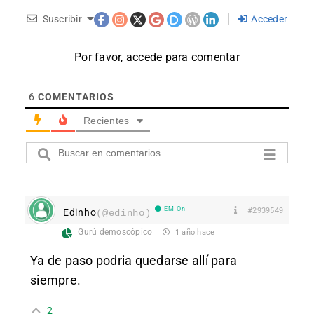
Suscribir
Acceder
Por favor, accede para comentar
6
COMENTARIOS
Recientes
EM On
#2939549
Edinho
(@edinho)
Gurú demoscópico
1 año hace
Ya de paso podria quedarse allí para
siempre.
2