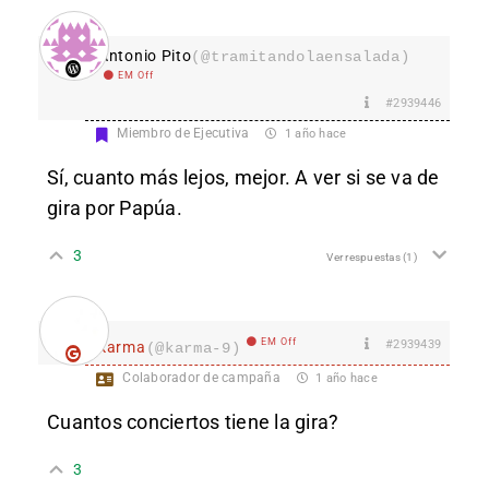
Antonio Pito
(@tramitandolaensalada)
EM Off
#2939446
Miembro de Ejecutiva
1 año hace
Sí, cuanto más lejos, mejor. A ver si se va de
gira por Papúa.
3
Ver respuestas
(1)
EM Off
#2939439
karma
(@karma-9)
Colaborador de campaña
1 año hace
Cuantos conciertos tiene la gira?
3