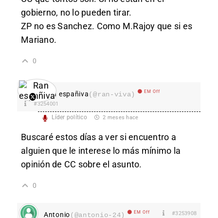
gobierno, no lo pueden tirar.
ZP no es Sanchez. Como M.Rajoy que si es
Mariano.
0
EM Off
Ran españiva
(@ran-viva)
#3254001
Líder político
2 meses hace
Buscaré estos días a ver si encuentro a
alguien que le interese lo más mínimo la
opinión de CC sobre el asunto.
0
EM Off
#3253908
Antonio
(@antonio-24)