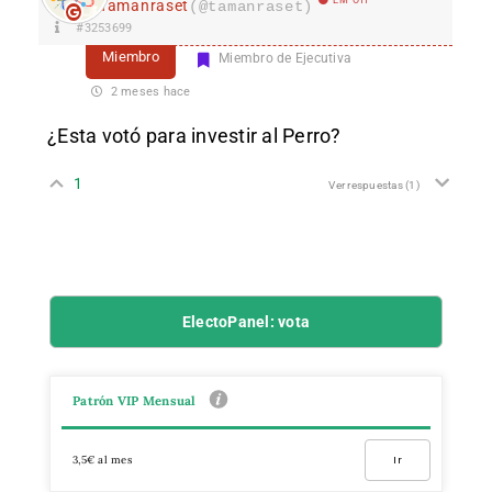
Tamanraset
(@tamanraset)
#3253699
Miembro
Miembro de Ejecutiva
2 meses hace
¿Esta votó para investir al Perro?
1
Ver respuestas
(1)
ElectoPanel: vota
Patrón VIP Mensual
3,5€ al mes
Ir