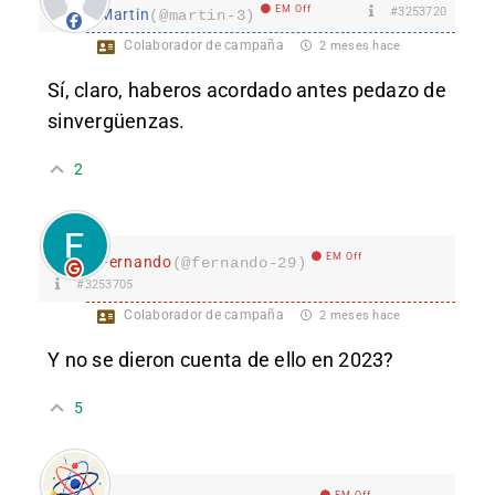
EM Off
#3253720
Martin
(@martin-3)
Colaborador de campaña
2 meses hace
Sí, claro, haberos acordado antes pedazo de
sinvergüenzas.
2
EM Off
Fernando
(@fernando-29)
#3253705
Colaborador de campaña
2 meses hace
Y no se dieron cuenta de ello en 2023?
5
EM Off