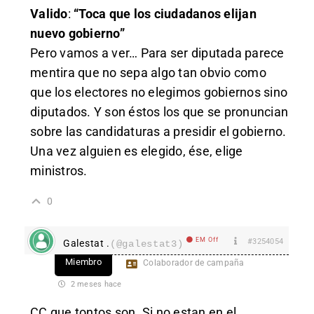
Valido
:
“Toca que los ciudadanos elijan
nuevo gobierno”
Pero vamos a ver… Para ser diputada parece
mentira que no sepa algo tan obvio como
que los electores no elegimos gobiernos sino
diputados. Y son éstos los que se pronuncian
sobre las candidaturas a presidir el gobierno.
Una vez alguien es elegido, ése, elige
ministros.
0
EM Off
#3254054
Galestat .
(@galestat3)
Miembro
Colaborador de campaña
2 meses hace
CC que tontos son. Si no estan en el