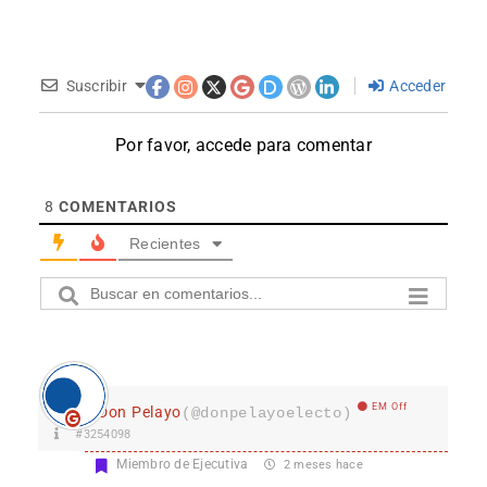
Suscribir
Acceder
Por favor, accede para comentar
8
COMENTARIOS
Recientes
EM Off
Don Pelayo
(@donpelayoelecto)
#3254098
Miembro de Ejecutiva
2 meses hace