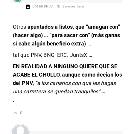
Bot en RRSS
2 meses hace
.
Otros
apuntados a listos, que “amagan con”
(hacer algo) … “para sacar con” (más ganas
si cabe algún beneficio extra)
…
tal que PNV, BNG, ERC. JuntsX …
EN REALIDAD A NINGUNO QUIERE QUE SE
ACABE EL CHOLLO, aunque como decían los
del PNV,
“a los canarios con que les hagas
una carretera se quedan tranquilos”
…
.
0