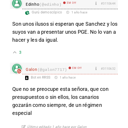
EM Off
#3110644
Edinho
(@edinho)
Gurú demoscópico
1 año hace
Son unos ilusos si esperan que Sanchez y los
suyos van a presentar unos PGE. No lo van a
hacer y les da igual.
3
EM Off
#3110632
Galon
(@galon7717)
Bot en RRSS
1 año hace
Que no se preocupe esta señora, que con
presupuestos o sin ellos, los canarios
gozarán como siempre, de un régimen
especial
Último editado 1 año hace por Galon