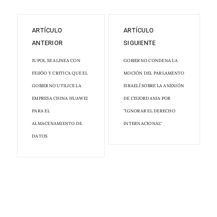
ARTÍCULO
ARTÍCULO
ANTERIOR
SIGUIENTE
JUPOL SE ALINEA CON
GOBIERNO CONDENA LA
FEIJÓO Y CRITICA QUE EL
MOCIÓN DEL PARLAMENTO
GOBIERNO UTILICE LA
ISRAELÍ SOBRE LA ANEXIÓN
EMPRESA CHINA HUAWEI
DE CISJORDANIA POR
PARA EL
"IGNORAR EL DERECHO
ALMACENAMIENTO DE
INTERNACIONAL"
DATOS