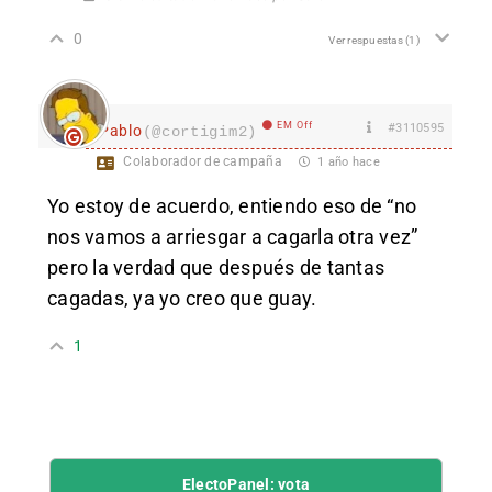
0
Ver respuestas
(1)
EM Off
#3110595
Pablo
(@cortigim2)
Colaborador de campaña
1 año hace
Yo estoy de acuerdo, entiendo eso de “no
nos vamos a arriesgar a cagarla otra vez”
pero la verdad que después de tantas
cagadas, ya yo creo que guay.
1
ElectoPanel: vota