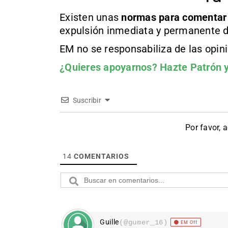
Existen unas
normas
para comentar
expulsión inmediata y permanente d
EM no se responsabiliza de las opin
¿Quieres apoyarnos?
Hazte Patrón
y
Suscribir
Por favor, 
14
COMENTARIOS
Guille
(@gumer_16)
EM Off