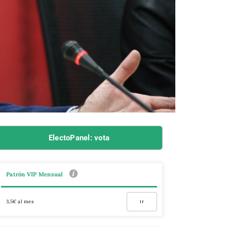
ElectoPanel: vota
Patrón VIP Mensual
3,5€ al mes
Ir