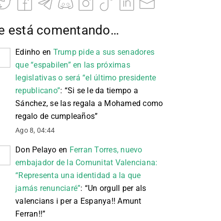
e está comentando…
Edinho
en
Trump pide a sus senadores
que “espabilen” en las próximas
legislativas o será “el último presidente
republicano”
: “
Si se le da tiempo a
Sánchez, se las regala a Mohamed como
regalo de cumpleaños
”
Ago 8, 04:44
Don Pelayo
en
Ferran Torres, nuevo
embajador de la Comunitat Valenciana:
“Representa una identidad a la que
jamás renunciaré”
: “
Un orgull per als
valencians i per a Espanya!! Amunt
Ferran!!
”