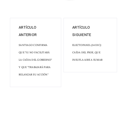
ARTÍCULO
ARTÍCULO
ANTERIOR
SIGUIENTE
SANTIAGO CONFIRMA
ELECTOPANEL (14 DIC):
QUE "IU NO FACILITARÁ
CAÍDA DEL PSOE, QUE
LA CAÍDA DEL GOBIERNO"
INSUFLA AIRE A SUMAR
Y QUE "TRABAJARÁ PARA
RELANZAR SU ACCIÓN"