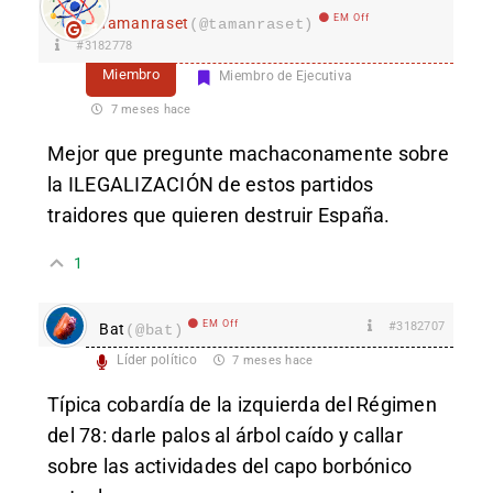
EM Off
Tamanraset
(@tamanraset)
#3182778
Miembro
Miembro de Ejecutiva
7 meses hace
Mejor que pregunte machaconamente sobre
la ILEGALIZACIÓN de estos partidos
traidores que quieren destruir España.
1
EM Off
#3182707
Bat
(@bat)
Líder político
7 meses hace
Típica cobardía de la izquierda del Régimen
del 78: darle palos al árbol caído y callar
sobre las actividades del capo borbónico