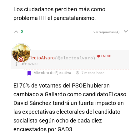
Los ciudadanos perciben más como
problema 😵‍💫 el pancatalanismo.
3
Ver respuestas
(4)
EM Off
electoAlvaro
(@electoalvaro)
#3182699
Miembro de Ejecutiva
7 meses hace
El 76% de votantes del PSOE hubieran
cambiado a Gallardo como candidatoEl caso
David Sánchez tendrá un fuerte impacto en
las expectativas electorales del candidato
socialista según ocho de cada diez
encuestados por GAD3