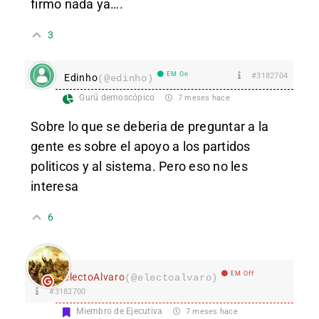
firmo nada ya….
3
EM On
#3182704
Edinho
(@edinho)
Gurú demoscópico
7 meses hace
Sobre lo que se deberia de preguntar a la
gente es sobre el apoyo a los partidos
politicos y al sistema. Pero eso no les
interesa
6
EM Off
electoAlvaro
(@electoalvaro)
#3182700
Miembro de Ejecutiva
7 meses hace