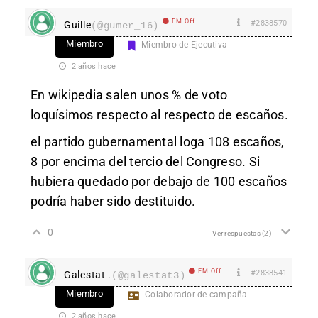
EM Off
#2838570
Guille
(@gumer_16)
Miembro
Miembro de Ejecutiva
2 años hace
En wikipedia salen unos % de voto
loquísimos respecto al respecto de escaños.
el partido gubernamental loga 108 escaños,
8 por encima del tercio del Congreso. Si
hubiera quedado por debajo de 100 escaños
podría haber sido destituido.
0
Ver respuestas
(2)
EM Off
#2838541
Galestat .
(@galestat3)
Miembro
Colaborador de campaña
2 años hace