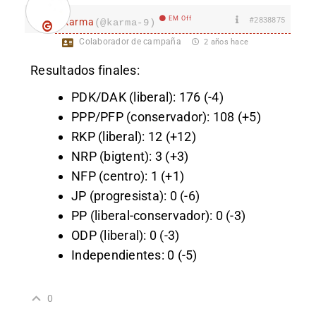
EM Off
#2838875
karma
(@karma-9)
Colaborador de campaña
2 años hace
Resultados finales:
PDK/DAK (liberal): 176 (-4)
PPP/PFP (conservador): 108 (+5)
RKP (liberal): 12 (+12)
NRP (bigtent): 3 (+3)
NFP (centro): 1 (+1)
JP (progresista): 0 (-6)
PP (liberal-conservador): 0 (-3)
ODP (liberal): 0 (-3)
Independientes: 0 (-5)
0