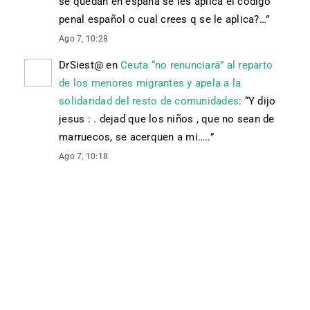
se quedan en españa se les aplica el código
penal español o cual crees q se le aplica?…
”
Ago 7, 10:28
DrSiest@
en
Ceuta “no renunciará” al reparto
de los menores migrantes y apela a la
solidaridad del resto de comunidades
: “
Y dijo
jesus : . dejad que los niños , que no sean de
marruecos, se acerquen a mi…..
”
Ago 7, 10:18