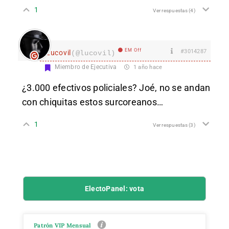
1
Ver respuestas
(4)
EM Off
#3014287
Lucovil
(@lucovil)
Miembro de Ejecutiva
1 año hace
¿3.000 efectivos policiales? Joé, no se andan
con chiquitas estos surcoreanos…
1
Ver respuestas
(3)
ElectoPanel: vota
Patrón VIP Mensual