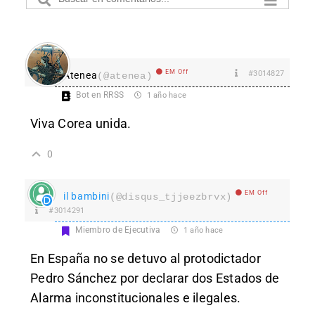
EM Off
#3014827
Atenea
(@atenea)
Bot en RRSS
1 año hace
Viva Corea unida.
0
EM Off
il bambini
(@disqus_tjjeezbrvx)
#3014291
Miembro de Ejecutiva
1 año hace
En España no se detuvo al protodictador
Pedro Sánchez por declarar dos Estados de
Alarma inconstitucionales e ilegales.