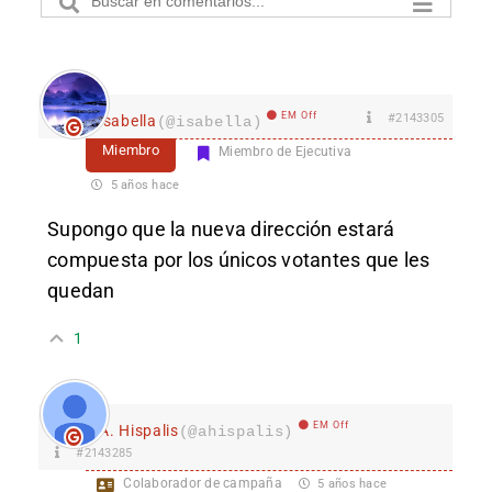
EM Off
#2143305
isabella
(@isabella)
Miembro
Miembro de Ejecutiva
5 años hace
Supongo que la nueva dirección estará
compuesta por los únicos votantes que les
quedan
1
EM Off
A. Hispalis
(@ahispalis)
#2143285
Colaborador de campaña
5 años hace