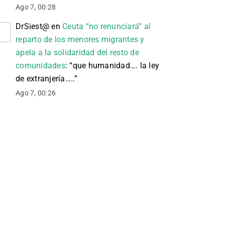
Ago 7, 00:28
DrSiest@
en
Ceuta “no renunciará” al
reparto de los menores migrantes y
apela a la solidaridad del resto de
comunidades
: “
que humanidad…. la ley
de extranjería…..
”
Ago 7, 00:26