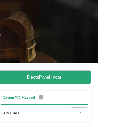
ElectoPanel: vota
Patrón VIP Mensual
3,5€ al mes
Ir