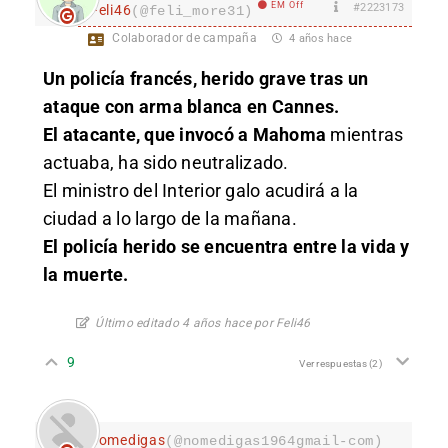
EM Off
#2223173
Feli46
(@feli_more31)
Colaborador de campaña
4 años hace
Un policía francés, herido grave tras un
ataque con arma blanca en Cannes.
El atacante, que invocó a Mahoma
mientras
actuaba, ha sido neutralizado.
El ministro del Interior galo acudirá a la
ciudad a lo largo de la mañana.
El policía herido se encuentra entre la vida y
la muerte.
Último editado 4 años hace por Feli46
9
Ver respuestas
(2)
nomedigas
(@nomedigas1964gmail-com)