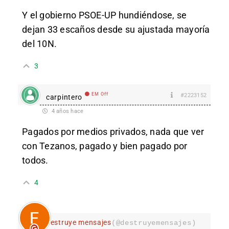
Y el gobierno PSOE-UP hundiéndose, se
dejan 33 escaños desde su ajustada mayoría
del 10N.
3
EM Off
#2223152
carpintero
4 años hace
Pagados por medios privados, nada que ver
con Tezanos, pagado y bien pagado por
todos.
4
destruye mensajes
(@destruyemensajes)