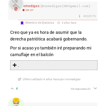
nomedigas
(@nomedigas1964gmail-com)
EM Off
#2223175
Miembro de Ejecutiva
4 años hace
Creo que ya es hora de asumir que la
derecha patriótica acabará gobernando.
Por si acaso yo también iré preparando mi
camuflaje en el balcón
.
Último editado 4 años hace por nomedigas
4
Ver respuestas
(3)