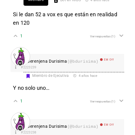
Bot en RRSS
4 años hace
Si le dan 52 a vox es que están en realidad
en 120
1
Ver respuestas
(1)
EM Off
Berenjena Durisima
(@bdurisima)
#2223239
Miembro de Ejecutiva
4 años hace
Y no solo uno…
1
Ver respuestas
(1)
EM Off
Berenjena Durisima
(@bdurisima)
#2223238