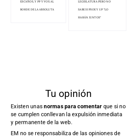
ESCAÑOS, Y PP Y VOX AL
LEGISLATURA PERO NO
BORDE DE LA ABSOLUTA
SABE SI PSOE Y UP "LO
HARÁN JUNTOS"
Tu opinión
Existen unas
normas
para comentar
que si no
se cumplen conllevan la expulsión inmediata
y permanente de la web.
EM no se responsabiliza de las opiniones de