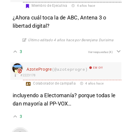
Miembro de Ejecutiva
4 años hace
¿Ahora cuál toca la de ABC, Antena 3 o
libertad digital?
Último editado 4 años hace por Berenjena Durisima
3
Ver respuestas
(4)
EM Off
AzoteProgre
(@azoteprogre)
#2223178
Colaborador de campaña
4 años hace
incluyendo a Electomanía? porque todas le
dan mayoría al PP-VOX…
3