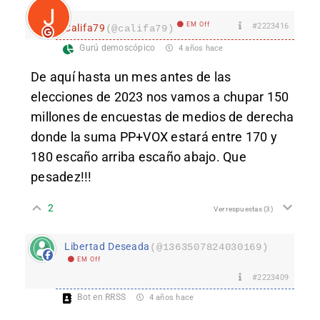
EM Off
#2223416
Califa79
(@califa79)
Gurú demoscópico
4 años hace
De aquí hasta un mes antes de las
elecciones de 2023 nos vamos a chupar 150
millones de encuestas de medios de derecha
donde la suma PP+VOX estará entre 170 y
180 escaño arriba escaño abajo. Que
pesadez!!!
2
Ver respuestas
(3)
Libertad Deseada
(@1363507824030169)
EM Off
#2223409
Bot en RRSS
4 años hace