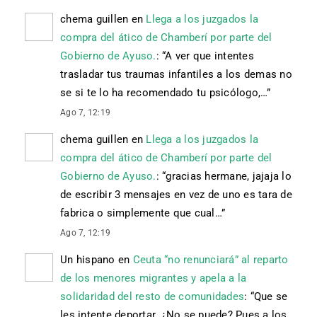
chema guillen
en
Llega a los juzgados la
compra del ático de Chamberí por parte del
Gobierno de Ayuso.
: “
A ver que intentes
trasladar tus traumas infantiles a los demas no
se si te lo ha recomendado tu psicólogo,…
”
Ago 7, 12:19
chema guillen
en
Llega a los juzgados la
compra del ático de Chamberí por parte del
Gobierno de Ayuso.
: “
gracias hermane, jajaja lo
de escribir 3 mensajes en vez de uno es tara de
fabrica o simplemente que cual…
”
Ago 7, 12:19
Un hispano
en
Ceuta “no renunciará” al reparto
de los menores migrantes y apela a la
solidaridad del resto de comunidades
: “
Que se
les intente deportar. ¿No se puede? Pues a los