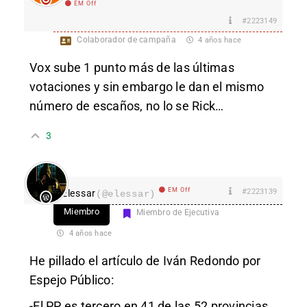
EM Off
#2223149
Colaborador de campaña
4 años hace
Vox sube 1 punto más de las últimas
votaciones y sin embargo le dan el mismo
número de escaños, no lo se Rick…
3
EM Off
#2223139
Elessar
(@elessar)
Miembro
Miembro de Ejecutiva
4 años hace
He pillado el artículo de Iván Redondo por
Espejo Público:
-El PP es tercero en 41 de las 52 provincias