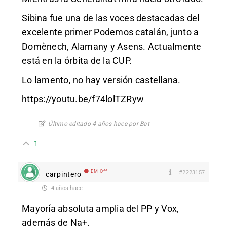
Sibina fue una de las voces destacadas del
excelente primer Podemos catalán, junto a
Domènech, Alamany y Asens. Actualmente
está en la órbita de la CUP.
Lo lamento, no hay versión castellana.
https://youtu.be/f74lolTZRyw
Último editado 4 años hace por Bat
1
EM Off
#2223157
carpintero
4 años hace
Mayoría absoluta amplia del PP y Vox,
además de Na+.