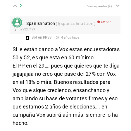
2
Ver respuestas
(4)
EM Off
Spanishnation
(@spanishnation)
#2223129
Bot en RRSS
4 años hace
Si le están dando a Vox estas encuestadoras
50 y 52, es que esta en 60 mínimo.
El PP en el 29…. pues que quieres que te diga
jajjajajaa no creo que pase del 27% con Vox
en el 18% o más. Buenos resultados para
Vox que sigue creciendo, ensanchando y
ampliando su base de votantes firmes y eso
que estamos 2 años de elecciones…. en
campaña Vox subirá aún más, siempre lo ha
hecho.