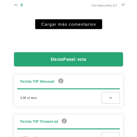
6
Ver respuestas
(2)
Cargar más comentarios
ElectoPanel: vota
Patrón VIP Mensual
3,5€ al mes
Ir
Patrón VIP Trimestral