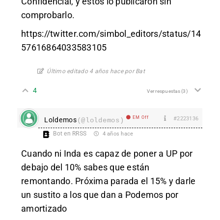
Confidencial, y estos lo publicaron sin
comprobarlo.
https://twitter.com/simbol_editors/status/14
57616864033583105
Último editado 4 años hace por Bat
4
Ver respuestas
(3)
EM Off
#2223136
Loldemos
(@loldemos)
Bot en RRSS
4 años hace
Cuando ni Inda es capaz de poner a UP por
debajo del 10% sabes que están
remontando. Próxima parada el 15% y darle
un sustito a los que dan a Podemos por
amortizado