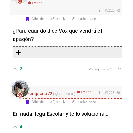
EM Off
#2223172
Miembro de Ejecutiva
4 años hace
¿Para cuando dice Vox que vendrá el
apagón?
.
2
Ver respuestas
(2)
EM Off
#2223166
Pamplona72
(@kaifas)
Miembro de Ejecutiva
4 años hace
En nada llega Escolar y te lo soluciona…
4