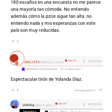
180 escaños en una encuesta no me parece
una mayoría tan cómoda. No entiendo
además cómo la pzoe sigue tan alta, no
entiendo nada y mis esperanzas con este
país son muy reducidas.
0
EM Off
#2223382
ANALISTA
(@analista)
Miembro de Ejecutiva
4 años hace
Espectacular tirón de Yolanda Díaz.
1
Ver respuestas
(1)
EM Off
#2223299
Uchiha
(@uchiha)
Miembro