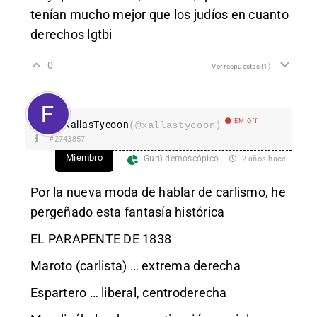
tenían mucho mejor que los judíos en cuanto
derechos lgtbi
0
Ver respuestas
(1)
EM Off
XallasTycoon
(@xallastycoon)
#2743857
Miembro
Gurú demoscópico
2 años hace
Por la nueva moda de hablar de carlismo, he
pergeñado esta fantasía histórica
EL PARAPENTE DE 1838
Maroto (carlista) … extrema derecha
Espartero … liberal, centroderecha