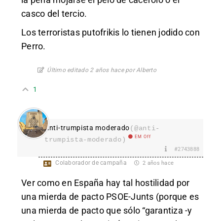
casco del tercio.
Los terroristas putofrikis lo tienen jodido con
Perro.
Último editado 2 años hace por Alberto
1
Anti-trumpista moderado
(@anti-
EM Off
trumpista-moderado)
#2743888
Colaborador de campaña
2 años hace
Ver como en España hay tal hostilidad por
una mierda de pacto PSOE-Junts (porque es
una mierda de pacto que sólo “garantiza -y