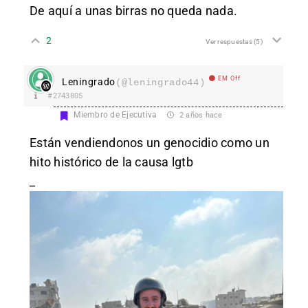
De aquí a unas birras no queda nada.
2
Ver respuestas
(5)
EM Off
Leningrado
(@leningrado44)
#2743805
Miembro de Ejecutiva
2 años hace
Están vendiendonos un genocidio como un
hito histórico de la causa lgtb
_