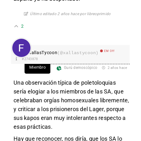
Último editado 2 años hace por libreoprimido
2
EM Off
XallasTycoon
(@xallastycoon)
#2743878
Miembro
Gurú demoscópico
2 años hace
Una observación típica de poletoloquias
sería elogiar a los miembros de las SA, que
celebraban orgías homosexuales libremente,
y criticar a los prisioneros del Lager, porque
sus kapos eran muy intolerantes respecto a
esas prácticas.
Hay que reconocer, nos diría, que los SA lo