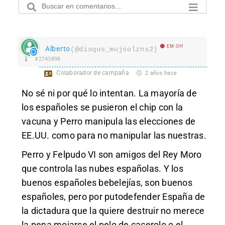
EM Off
Alberto
(@disqus_mujsolzns2)
#2743898
Colaborador de campaña
2 años hace
No sé ni por qué lo intentan. La mayoría de
los españoles se pusieron el chip con la
vacuna y Perro manipula las elecciones de
EE.UU. como para no manipular las nuestras.
Perro y Felpudo VI son amigos del Rey Moro
que controla las nubes españolas. Y los
buenos españoles bebelejías, son buenos
españoles, pero por putodefender España de
la dictadura que la quiere destruir no merece
la pena mojarse el pelo de cacerolo o el