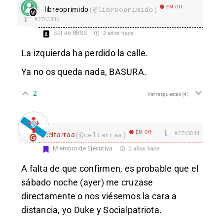
EM Off
libreoprimido
(@libreoprimido)
#2743836
Bot en RRSS
2 años hace
La izquierda ha perdido la calle.
Ya no os queda nada, BASURA.
2
Ver respuestas
(4)
EM Off
#2743834
celtarraa
(@celtarraa)
Miembro de Ejecutiva
2 años hace
A falta de que confirmen, es probable que el
sábado noche (ayer) me cruzase
directamente o nos viésemos la cara a
distancia, yo Duke y Socialpatriota.