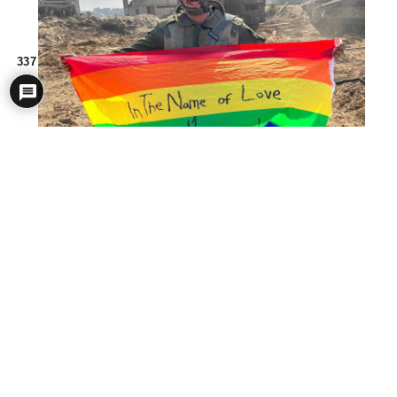
337
5
Ver respuestas
(16)
EM Off
#2743796
ptwsm
(@ptwsm)