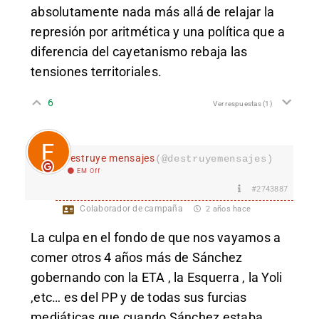
absolutamente nada más allá de relajar la
represión por aritmética y una política que a
diferencia del cayetanismo rebaja las
tensiones territoriales.
6
Ver respuestas
(1)
destruye mensajes
(@destruyemensajes)
EM Off
#2743887
Colaborador de campaña
2 años hace
La culpa en el fondo de que nos vayamos a
comer otros 4 años más de Sánchez
gobernando con la ETA , la Esquerra , la Yoli
,etc… es del PP y de todas sus furcias
mediáticas que cuando Sánchez estaba