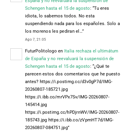
España y no reevaluará la suspensión de
Schengen hasta el 15 de agosto
: “
Tu eres
idiota, lo sabemos todos. No esta
suspendiendo nada para los españoles. Solo a
los morenos les pediran el…
”
Ago 7, 21:05
FuturPolitologo
en
Italia rechaza el ultimátum
de España y no reevaluará la suspensión de
Schengen hasta el 15 de agosto
: “
¿Qué te
parecen estos dos comentarios que he puesto
antes? https://i.postimg.cc/d3v0gP7d/IMG-
20260807-185721.jpg
https://i.ibb.co/mrVPx7Sv/IMG-20260807-
145414.jpg
https://i.postimg.cc/hPDjrnWV/IMG-20260807-
185743.jpg https://i.ibb.co/zVpmHT7d/IMG-
20260807-084751.jpg
”