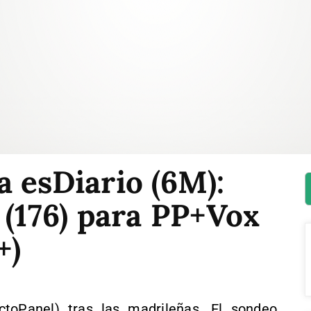
 esDiario (6M):
 (176) para PP+Vox
+)
ctoPanel) tras las madrileñas. El sondeo