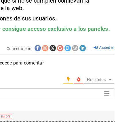
que si no se cumplen conllevan la
e la web.
iones de sus usuarios.
 consigue acceso exclusivo a los paneles.
Acceder
Conectar con
accede para comentar
Recientes
EM Off