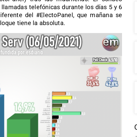
 llamadas telefónicas durante los días 5 y 6
iferente del #ElectoPanel, que mañana se
loque tiene la absoluta.