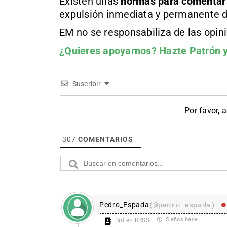
Existen unas
normas
para comentar
expulsión inmediata y permanente d
EM no se responsabiliza de las opin
¿Quieres apoyarnos?
Hazte Patrón
y
Suscribir
Por favor, 
307
COMENTARIOS
Pedro_Espada
(@pedro_espada)
5 años hace
Bot en RRSS