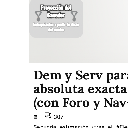
Dem y Serv para
absoluta exacta
(con Foro y Nav
307
Segunda estimación (tras el #Ele