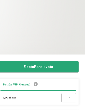
ElectoPanel: vota
Patrón VIP Mensual
3,5€ al mes
Ir