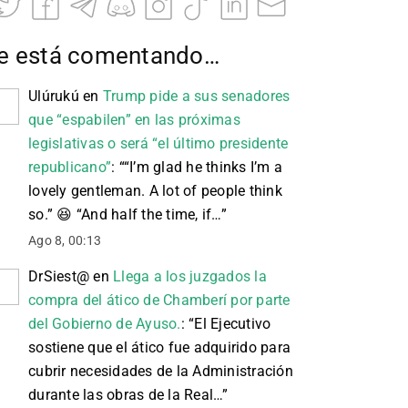
e está comentando…
Ulúrukú
en
Trump pide a sus senadores
que “espabilen” en las próximas
legislativas o será “el último presidente
republicano”
: “
“I’m glad he thinks I’m a
lovely gentleman. A lot of people think
so.” 😆 “And half the time, if…
”
Ago 8, 00:13
DrSiest@
en
Llega a los juzgados la
compra del ático de Chamberí por parte
del Gobierno de Ayuso.
: “
El Ejecutivo
sostiene que el ático fue adquirido para
cubrir necesidades de la Administración
durante las obras de la Real…
”