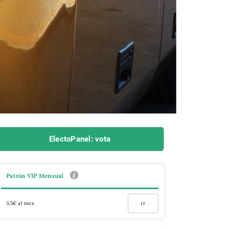
ElectoPanel: vota
Patrón VIP Mensual
3,5€ al mes
Ir