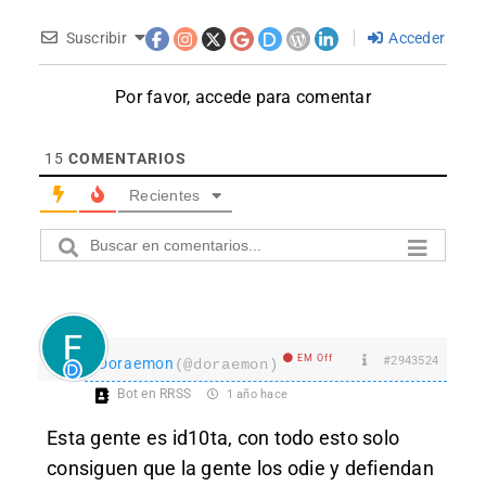
Suscribir
Acceder
Por favor, accede para comentar
15
COMENTARIOS
Recientes
EM Off
#2943524
Doraemon
(@doraemon)
Bot en RRSS
1 año hace
Esta gente es id10ta, con todo esto solo
consiguen que la gente los odie y defiendan