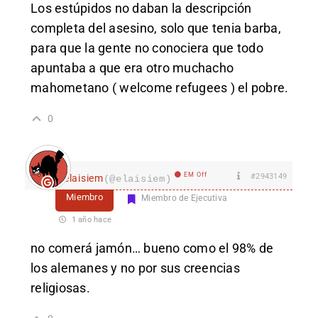
Los estúpidos no daban la descripción
completa del asesino, solo que tenia barba,
para que la gente no conociera que todo
apuntaba a que era otro muchacho
mahometano ( welcome refugees ) el pobre.
0
EM Off
#2943149
elaisiem
(@elaisiem)
Miembro
Miembro de Ejecutiva
1 año hace
no comerá jamón… bueno como el 98% de
los alemanes y no por sus creencias
religiosas.