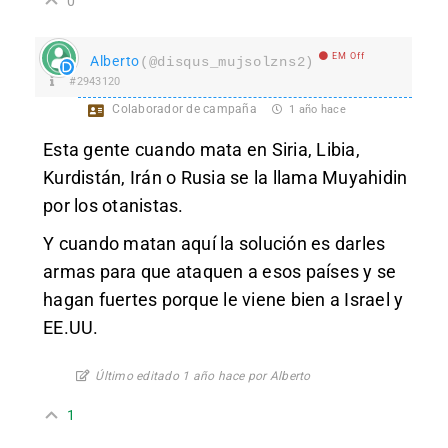
0
EM Off
Alberto
(@disqus_mujsolzns2)
#2943120
Colaborador de campaña
1 año hace
Esta gente cuando mata en Siria, Libia,
Kurdistán, Irán o Rusia se la llama Muyahidin
por los otanistas.
Y cuando matan aquí la solución es darles
armas para que ataquen a esos países y se
hagan fuertes porque le viene bien a Israel y
EE.UU.
Último editado 1 año hace por Alberto
1