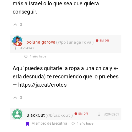
más a Israel o lo que sea que quiera
conseguir.
0
EM Off
poluna garova
(@polunagarova)
#2943430
1 año hace
Aq­­­­­uí pu­­­­­edes quit­­­­­arle l­­­­­a rop­­­­­a a un­­­­­a ch­­­­­ica y v­­­­­
erla des­­­­­n­ud­­­­­a) te rec­­­­­omiendo q­­­­­ue lo p­­­­­rueb­­­­­es
—
https://ja.cat/erotes
0
EM Off
#2943261
BlackOut
(@blackout)
Miembro de Ejecutiva
1 año hace