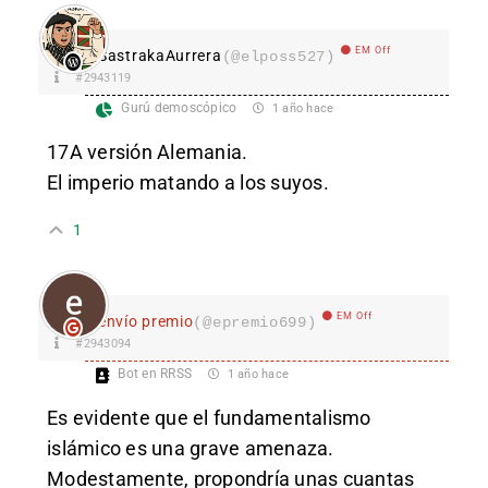
EM Off
SastrakaAurrera
(@elposs527)
#2943119
Gurú demoscópico
1 año hace
17A versión Alemania.
El imperio matando a los suyos.
1
EM Off
envío premio
(@epremio699)
#2943094
Bot en RRSS
1 año hace
Es evidente que el fundamentalismo
islámico es una grave amenaza.
Modestamente, propondría unas cuantas