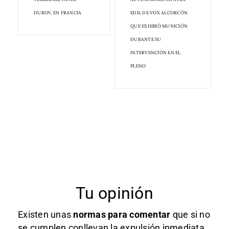
DUROV, EN FRANCIA
EDIL DE VOX ALCORCÓN
QUE EXHIBIÓ MUNICIÓN
DURANTE SU
INTERVENCIÓN EN EL
PLENO
Tu opinión
Existen unas
normas
para comentar
que si no
se cumplen conllevan la expulsión inmediata