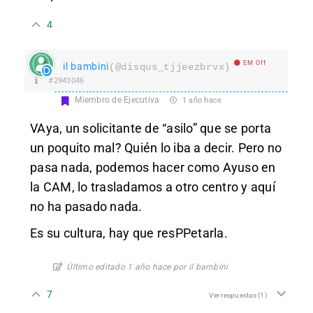
4
EM Off
il bambini
(@disqus_tjjeezbrvx)
#2943046
Miembro de Ejecutiva
1 año hace
VAya, un solicitante de “asilo” que se porta
un poquito mal? Quién lo iba a decir. Pero no
pasa nada, podemos hacer como Ayuso en
la CAM, lo trasladamos a otro centro y aquí
no ha pasado nada.
Es su cultura, hay que resPPetarla.
Último editado 1 año hace por il bambini
7
Ver respuestas
(1)