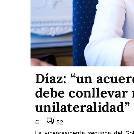
Díaz: “un acuer
debe conllevar 
unilateralidad”
52
La vicepresidenta segunda del Go