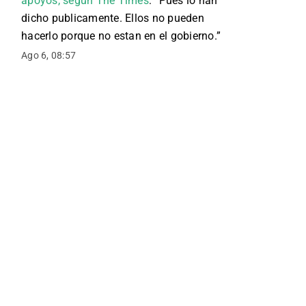
apoyos, según The Times
: “
Pues lo han
dicho publicamente. Ellos no pueden
hacerlo porque no estan en el gobierno.
”
Ago 6, 08:57