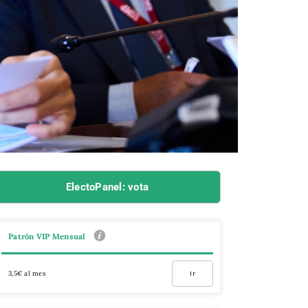
ElectoPanel: vota
Patrón VIP Mensual
3,5€ al mes
Ir