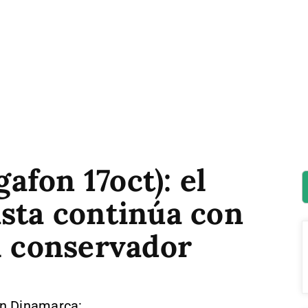
fon 17oct): el
ista continúa con
l conservador
en Dinamarca: