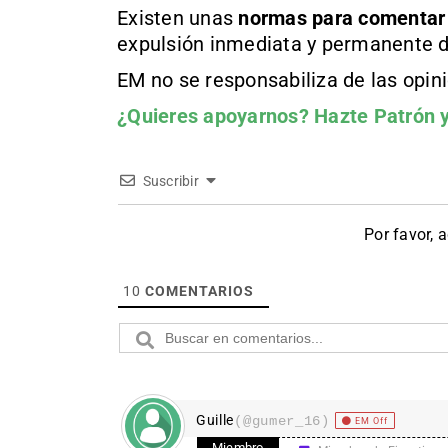
Existen unas
normas
para comentar
expulsión inmediata y permanente d
EM no se responsabiliza de las opin
¿Quieres apoyarnos?
Hazte Patrón
y
Suscribir
Por favor, 
10
COMENTARIOS
Guille
(@gumer_16)
EM Off
Miembro