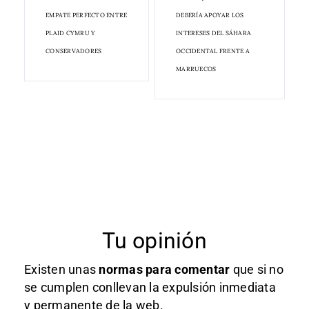
EMPATE PERFECTO ENTRE
DEBERÍA APOYAR LOS
PLAID CYMRU Y
INTERESES DEL SÁHARA
CONSERVADORES
OCCIDENTAL FRENTE A
MARRUECOS
Tu opinión
Existen unas
normas
para comentar
que si no
se cumplen conllevan la expulsión inmediata
y permanente de la web.