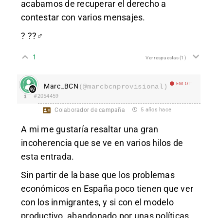
acabamos de recuperar el derecho a
contestar con varios mensajes.
? ??‍♂️
1
Ver respuestas
(1)
EM Off
Marc_BCN
(@marcbcnprovisional)
#2054459
Colaborador de campaña
5 años hace
A mi me gustaría resaltar una gran
incoherencia que se ve en varios hilos de
esta entrada.
Sin partir de la base que los problemas
económicos en España poco tienen que ver
con los inmigrantes, y si con el modelo
productivo, abandonado por unas políticas