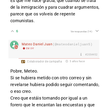
Es que me hace gracia, que cuando se trata
de la inmigración y para cuadrar argumentos,
parece que os volveis de repente
comunistas.
6
Ver respuestas
(14)
Mateo Daniel Juan
(@mateodanieljuan5)
EM Off
#2054452
Colaborador de campaña
5 años hace
Pobre, Meteo.
Si se hubiera metido con otro correo y sin
revelarse hubiera podido seguir comentando,
o eso creo.
Creo que estáis tomando por igual a un
forero que le encantan las encuestas y que