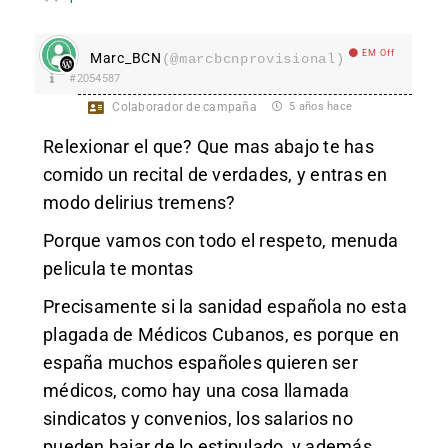
EM Off
Marc_BCN
(@marcbcnprovisional)
#2054587
Colaborador de campaña
5 años hace
Relexionar el que? Que mas abajo te has
comido un recital de verdades, y entras en
modo delirius tremens?
Porque vamos con todo el respeto, menuda
pelicula te montas
Precisamente si la sanidad española no esta
plagada de Médicos Cubanos, es porque en
españa muchos españoles quieren ser
médicos, como hay una cosa llamada
sindicatos y convenios, los salarios no
pueden bajar de lo estipulado, y además