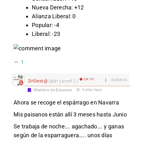
Nueva Derecha: +12
Alianza Liberal: 0
Popular: -4
Liberal: -23
1
EM Off
#2054516
DrSiest@
(@drjanefl)
Miembro de Ejecutiva
5 años hace
Ahora se recoge el espárrago en Navarra
Mis paisanos están allí 3 meses hasta Junio
Se trabaja de noche…. agachado…. y ganas
según de la esparraguera….. unos días