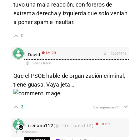
tuvo una mala reacción, con foreros de
extrema derecha y izquierda que solo venían
a poner spam e insultar.
0
EM Off
#2054448
David
5 años hace
Que el PSOE hable de organización criminal,
tiene guasa. Vaya jeta…
3
Ver respuestas
(1)
EM Off
ilicitano112
(@ilicitano112)
#2054443