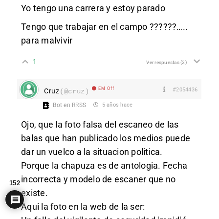
Yo tengo una carrera y estoy parado
Tengo que trabajar en el campo ??????…..
para malvivir
1
Ver respuestas
(2)
EM Off
#2054436
Cruz
(@cruz)
Bot en RRSS
5 años hace
Ojo, que la foto falsa del escaneo de las
balas que han publicado los medios puede
dar un vuelco a la situacion politica.
Porque la chapuza es de antologia. Fecha
incorrecta y modelo de escaner que no
152
existe.
Aqui la foto en la web de la ser: