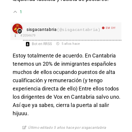
1
EM Off
sisgacantabria
(@sisgacantabria)
#2054679
Bot en RRSS
5 años hace
Estoy totalmente de acuerdo. En Cantabria
tenemos un 20% de inmigrantes españoles
muchos de ellos ocupando puestos de alta
cualificación y remuneración (y tengo
experiencia directa de ello) Entre ellos todos
los dirigentes de Vox en Cantabria salvo uno.
Así que ya sabes, cierra la puerta al salir
hijuuu.
Último editado 5 años hace por sisgacantabria