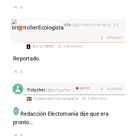
0
IntentoSerEcologista
(@intentosereco_2)
EM Off
#2054621
Bot en RRSS
5 años hace
Reportado.
1
EM Off
#2054591
Polysher
(@polysher)
Colaborador de campaña
5 años hace
Redacción Electomanía
dije que era
pronto…
1