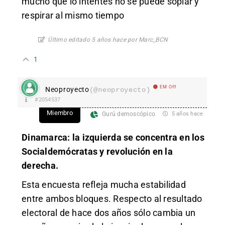
mucho que lo intentes no se puede soplar y
respirar al mismo tiempo
Último editado 5 años hace por Marc_BCN
1
EM Off
Neoproyecto
(@neoproyecto)
#2054537
Miembro
Gurú demoscópico
5 años hace
Dinamarca: la izquierda se concentra en los
Socialdemócratas y revolución en la
derecha.
Esta encuesta refleja mucha estabilidad
entre ambos bloques. Respecto al resultado
electoral de hace dos años sólo cambia un