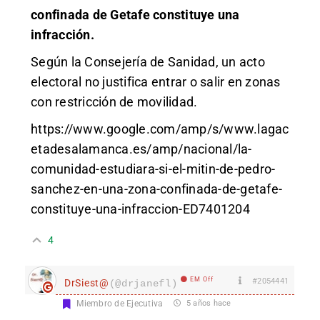
confinada de Getafe constituye una
infracción.
Según la Consejería de Sanidad, un acto
electoral no justifica entrar o salir en zonas
con restricción de movilidad.
https://www.google.com/amp/s/www.lagac
etadesalamanca.es/amp/nacional/la-
comunidad-estudiara-si-el-mitin-de-pedro-
sanchez-en-una-zona-confinada-de-getafe-
constituye-una-infraccion-ED7401204
4
EM Off
#2054441
DrSiest@
(@drjanefl)
Miembro de Ejecutiva
5 años hace