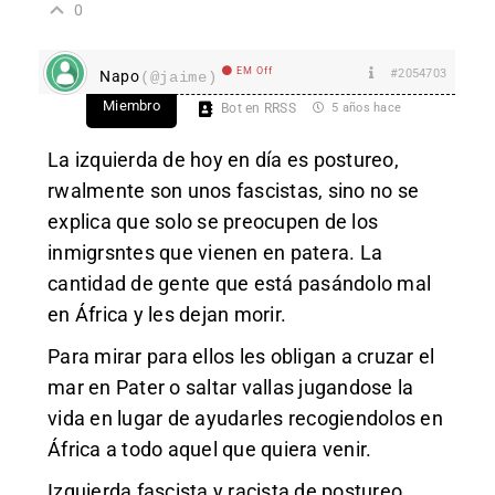
0
EM Off
#2054703
Napo
(@jaime)
Miembro
Bot en RRSS
5 años hace
La izquierda de hoy en día es postureo,
rwalmente son unos fascistas, sino no se
explica que solo se preocupen de los
inmigrsntes que vienen en patera. La
cantidad de gente que está pasándolo mal
en África y les dejan morir.
Para mirar para ellos les obligan a cruzar el
mar en Pater o saltar vallas jugandose la
vida en lugar de ayudarles recogiendolos en
África a todo aquel que quiera venir.
Izquierda fascista y racista de postureo.