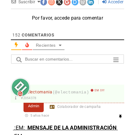
Suscribir
Acceder
Por favor, accede para comentar
152
COMENTARIOS
Recientes
EM Off
electomania
(@electomania)
#2054378
Admin
Colaborador de campaña
5 años hace
:EM:
MENSAJE DE LA ADMINISTRACIÓN