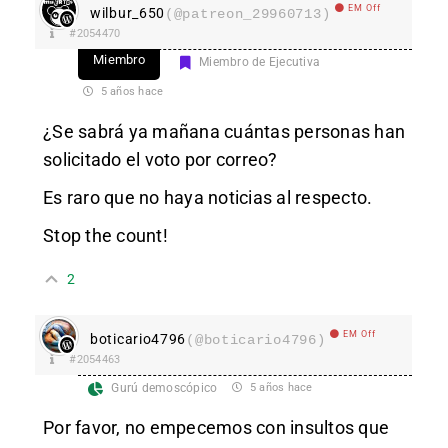
EM Off
wilbur_650
(@patreon_29960713)
#2054470
Miembro
Miembro de Ejecutiva
5 años hace
¿Se sabrá ya mañana cuántas personas han
solicitado el voto por correo?
Es raro que no haya noticias al respecto.
Stop the count!
2
EM Off
boticario4796
(@boticario4796)
#2054463
Gurú demoscópico
5 años hace
Por favor, no empecemos con insultos que