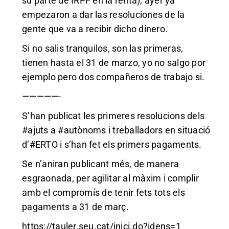
su parte de IRPF en la renta), ayer ya
empezaron a dar las resoluciones de la
gente que va a recibir dicho dinero.
Si no salis tranquilos, son las primeras,
tienen hasta el 31 de marzo, yo no salgo por
ejemplo pero dos compañeros de trabajo si.
—————-
S’han publicat les primeres resolucions dels
#ajuts
a
#autònoms
i treballadors en situació
d’
#ERTO
i s’han fet els primers pagaments.
Se n’aniran publicant més, de manera
esgraonada, per agilitar al màxim i complir
amb el compromís de tenir fets tots els
pagaments a 31 de març.
https://tauler.seu.cat/inici.do?idens=1