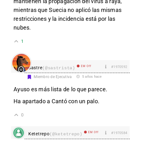
mantienen la propagación del virus a raya,
mientras que Suecia no aplicó las mismas
restricciones y la incidencia está por las
nubes.
1
EM Off
#1970592
Sastre
(@sastrista)
Miembro de Ejecutiva
5 años hace
Ayuso es más lista de lo que parece.
Ha apartado a Cantó con un palo.
0
EM Off
#1970584
Ketetrepo
(@ketetrepo)