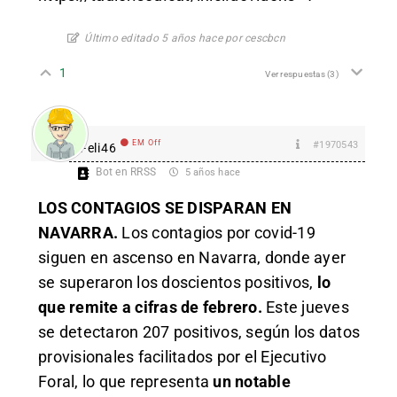
Último editado 5 años hace por cescbcn
1
Ver respuestas
(3)
EM Off
#1970543
Feli46
Bot en RRSS
5 años hace
LOS CONTAGIOS SE DISPARAN EN
NAVARRA.
Los contagios por covid-19
siguen en ascenso en Navarra, donde ayer
se superaron los doscientos positivos,
lo
que remite a cifras de febrero.
Este jueves
se detectaron 207 positivos, según
los datos
provisionales facilitados por el Ejecutivo
Foral, lo que representa
un notable