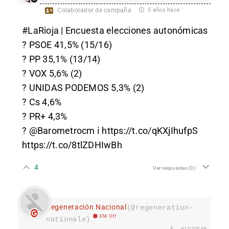
Colaborador de campaña
5 años hace
#LaRioja | Encuesta elecciones autonómicas
? PSOE 41,5% (15/16)
? PP 35,1% (13/14)
? VOX 5,6% (2)
? UNIDAS PODEMOS 5,3% (2)
? Cs 4,6%
? PR+ 4,3%
? @Barometrocm ℹ️
https://t.co/qKXjIhufpS
https://t.co/8tlZDHIwBh
4
Ver respuestas
(3)
Regeneración Nacional
(@regeneration-
EM Off
nationale)