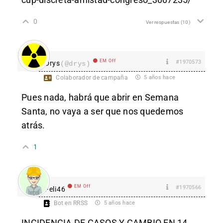
0
Ver respuestas
(10)
EM Off
#1970573
Drys
(@drys)
Colaborador de campaña
5 años hace
Pues nada, habrá que abrir en Semana
Santa, no vaya a ser que nos quedemos
atrás.
1
EM Off
#1970566
Feli46
Bot en RRSS
5 años hace
INCIDENCIA DE CASOS Y CAMBIO EN 14