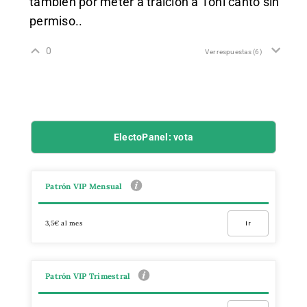
también por meter a traición a Toni cantó sin
permiso..
0
Ver respuestas
(6)
ElectoPanel: vota
Patrón VIP Mensual
3,5€ al mes
Ir
Patrón VIP Trimestral