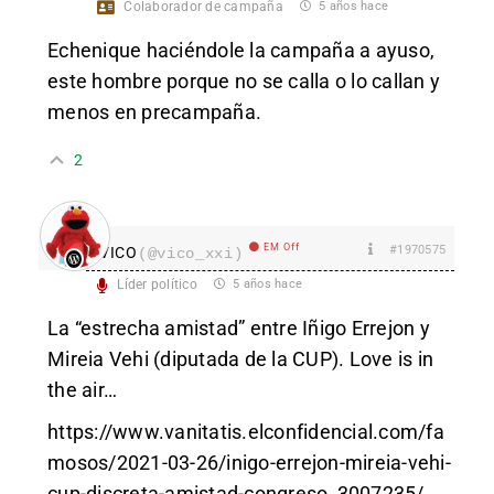
Colaborador de campaña
5 años hace
Echenique haciéndole la campaña a ayuso,
este hombre porque no se calla o lo callan y
menos en precampaña.
2
EM Off
#1970575
VICO
(@vico_xxi)
Líder político
5 años hace
La “estrecha amistad” entre Iñigo Errejon y
Mireia Vehi (diputada de la CUP). Love is in
the air…
https://www.vanitatis.elconfidencial.com/fa
mosos/2021-03-26/inigo-errejon-mireia-vehi-
cup-discreta-amistad-congreso_3007235/