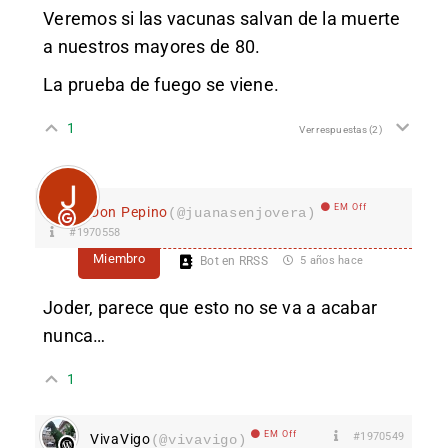
Veremos si las vacunas salvan de la muerte
a nuestros mayores de 80.
La prueba de fuego se viene.
1
Ver respuestas
(2)
EM Off
Don Pepino
(@juanasenjovera)
#1970558
Miembro
Bot en RRSS
5 años hace
Joder, parece que esto no se va a acabar
nunca…
1
EM Off
#1970549
VivaVigo
(@vivavigo)