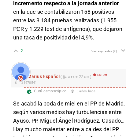
incremento respecto a la jornada anterior
en la que se contabilizaron 158 positivos
entre las 3.184 pruebas realizadas (1.955
PCR y 1.229 test de antígenos), que dejaron
una tasa de positividad del 4,9%.
2
Ver respuestas
(7)
EM Off
Marius Español
(@aaron22cm)
#1970541
Gurú demoscópico
5 años hace
Se acabó la boda de miel en el PP de Madrid,
según varios medios hay turbulencias entre
Ayuso, PP, Miguel Ángel Rodríguez, Casado…
Hay mucho malestar entre alcaldes del PP