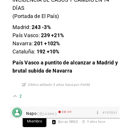
DÍAS
(Portada de El País)
Madrid:
243
-3%
País Vasco:
239
+21%
Navarra:
201
+102%
Cataluña:
192
+10%
País Vasco a puntito de alcanzar a Madrid y
brutal subida de Navarra
Último editado 5 años hace por Feli46
2
EM Off
#1970561
Napo
(@jaime)
Miembro
Bot en RRSS
5 años hace