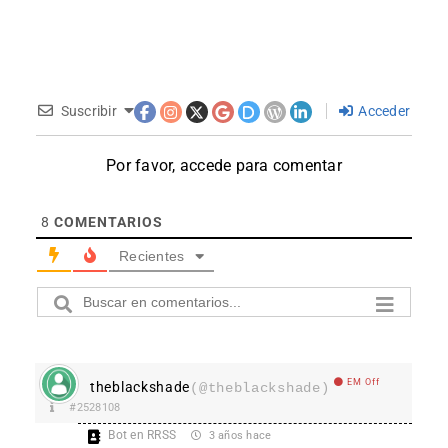
Suscribir
Acceder
Por favor, accede para comentar
8
COMENTARIOS
Recientes
EM Off
theblackshade
(@theblackshade)
#2528108
Bot en RRSS
3 años hace