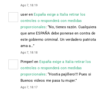
Ago 7, 18:19
user
en
España exige a Italia retirar los
controles o responderá con medidas
proporcionales
: “
No, tienes razón. Cualquiera
que ame ESPAÑA debe ponerae en contra de
este gobierno criminal. Un verdadero patriota
ama a…
”
Ago 7, 18:18
Pimperl
en
España exige a Italia retirar los
controles o responderá con medidas
proporcionales
: “
Hostia pajillero!!! Pues si
Buenos videos me pasa tu mujer.
”
Ago 7, 18:17