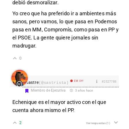
debió desmoralizar.
Yo creo que ha preferido ir a ambientes más
sanos, pero vamos, lo que pasa en Podemos
pasa en MM, Compromís, como pasa en PP y
el PSOE. La gente quiere jornales sin
madrugar.
0
EM Off
#2527788
Sastre
(@sastrista)
Miembro de Ejecutiva
3 años hace
Echenique es el mayor activo con el que
cuenta ahora mismo el PP.
2
Ver respuestas
(1)