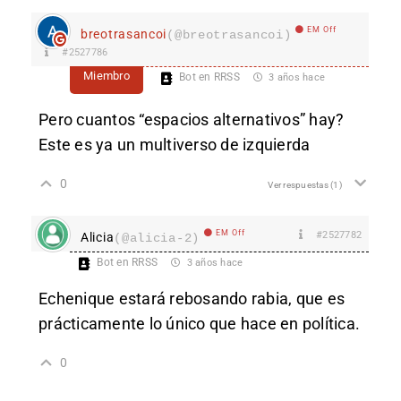
EM Off
breotrasancoi
(@breotrasancoi)
#2527786
Miembro
Bot en RRSS
3 años hace
Pero cuantos “espacios alternativos” hay?
Este es ya un multiverso de izquierda
0
Ver respuestas
(1)
EM Off
#2527782
Alicia
(@alicia-2)
Bot en RRSS
3 años hace
Echenique estará rebosando rabia, que es
prácticamente lo único que hace en política.
0