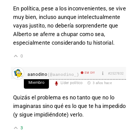
En política, pese a los inconvenientes, se vive
muy bien, incluso aunque intelectualmente
vayas justito, no debería sorprenderte que
Alberto se aferre a chupar como sea,
especialmente considerando tu historial.
0
EM Off
#2527832
aanodino
(@aanodino_)
Miembro
Líder político
3 años hace
Quizás el problema es no tanto que no lo
imaginaras sino qué es lo que te ha impedido
(y sigue impidiéndote) verlo.
3