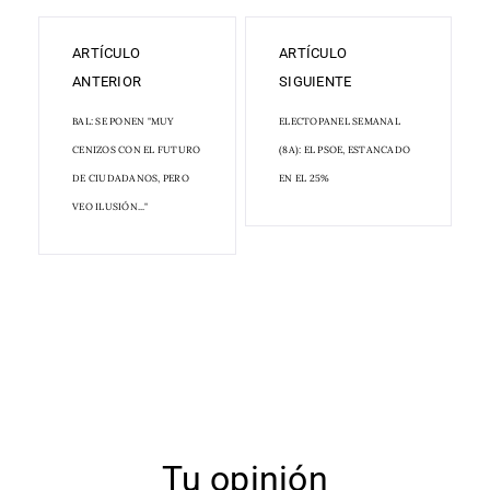
ARTÍCULO
ARTÍCULO
ANTERIOR
SIGUIENTE
BAL: SE PONEN "MUY
ELECTOPANEL SEMANAL
CENIZOS CON EL FUTURO
(8A): EL PSOE, ESTANCADO
DE CIUDADANOS, PERO
EN EL 25%
VEO ILUSIÓN..."
Tu opinión