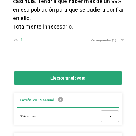
casi nula. Tendría que haber más de un 99%
en esa población para que se pudiera confiar
en ello.
Totalmente innecesario.
1
Ver respuestas
(2)
ElectoPanel: vota
Patrón VIP Mensual
3,5€ al mes
Ir