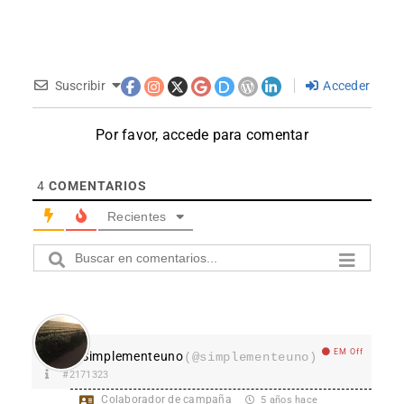
Suscribir
Acceder
Por favor, accede para comentar
4
COMENTARIOS
Recientes
EM Off
Simplementeuno
(@simplementeuno)
#2171323
Colaborador de campaña
5 años hace