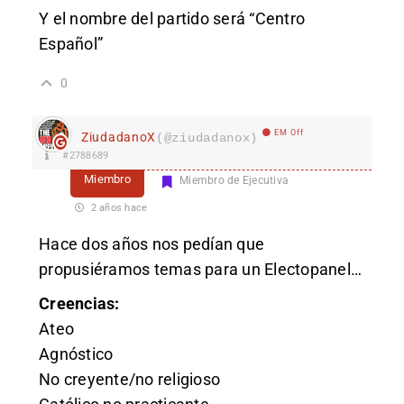
Y el nombre del partido será “Centro
Español”
0
EM Off
ZiudadanoX
(@ziudadanox)
#2788689
Miembro
Miembro de Ejecutiva
2 años hace
Hace dos años nos pedían que
propusiéramos temas para un Electopanel…
Creencias:
Ateo
Agnóstico
No creyente/no religioso