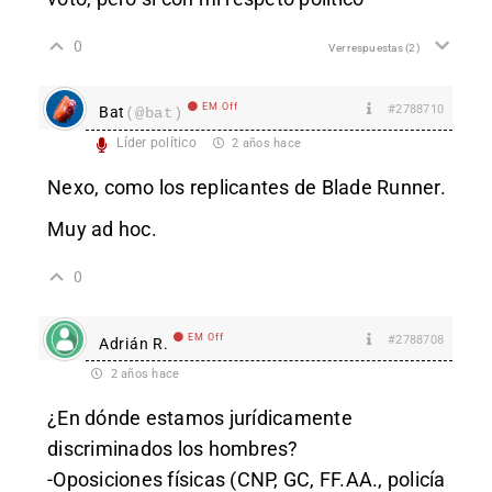
0
Ver respuestas
(2)
EM Off
#2788710
Bat
(@bat)
Líder político
2 años hace
Nexo, como los replicantes de Blade Runner.
Muy ad hoc.
0
EM Off
#2788708
Adrián R.
2 años hace
¿En dónde estamos jurídicamente
discriminados los hombres?
-Oposiciones físicas (CNP, GC, FF.AA., policía