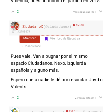
Valencia, pues abandonó el partido en 2015 .
2
Ver respuestas
(20)
EM Off
ZiudadanoX
(@ziudadanox)
#2788679
Miembro
Miembro de Ejecutiva
2 años hace
Pues vale. Van a pugnar por el mismo
espacio Ciudadanos, Nexo, izquierda
española y alguno más.
Espero que a nadie le dé por resucitar Upyd o
Valents…
2
Ver respuestas
(1)
EM Off
#2788677