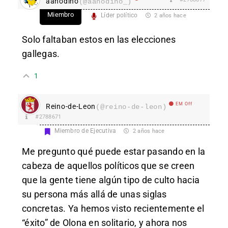
aanodino
(@aanodino_)
Miembro
Líder político
2 años hace
Solo faltaban estos en las elecciones
gallegas.
1
EM Off
Reino-de-Leon
(@reino-de-leon)
#2788671
Miembro de Ejecutiva
2 años hace
Me pregunto qué puede estar pasando en la
cabeza de aquellos políticos que se creen
que la gente tiene algún tipo de culto hacia
su persona más allá de unas siglas
concretas. Ya hemos visto recientemente el
“éxito” de Olona en solitario, y ahora nos