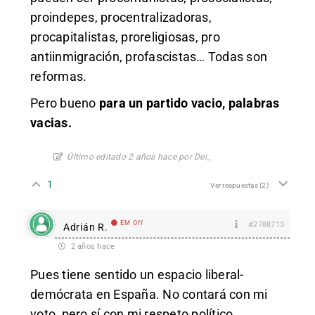
proindepes, procentralizadoras,
procapitalistas, proreligiosas, pro
antiinmigración, profascistas… Todas son
reformas.
Pero bueno
para un partido vacio, palabras
vacias.
Último editado 2 años hace por Dei_
1
Ver respuestas
(2)
EM Off
#2788713
Adrián R.
2 años hace
Pues tiene sentido un espacio liberal-
demócrata en España. No contará con mi
voto, pero sí con mi respeto político