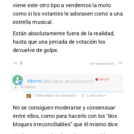
viene este otro tipo a vendernos la moto
como si los votantes le adorasen como a una
estrella musical.
Están absolutamente fuera de la realidad,
hasta que una jornada de votación los
devuelve de golpe.
3
Ver respuestas
(5)
EM Off
Alberto
(@disqus_mujsolzns2)
#2788661
Colaborador de campaña
2 años hace
No se consiguen moderarse y consensuar
entre ellos, como para hacerlo con los “dos
bloques irreconciliables” que él mismo dice.