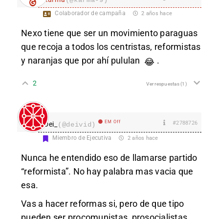
Colaborador de campaña
2 años hace
Nexo tiene que ser un movimiento paraguas
que recoja a todos los centristas, reformistas
y naranjas que por ahí pululan
.
😂
2
Ver respuestas
(1)
EM Off
#2788726
Dei_
(@deivid)
Miembro de Ejecutiva
2 años hace
Nunca he entendido eso de llamarse partido
“reformista”. No hay palabra mas vacia que
esa.
Vas a hacer reformas si, pero de que tipo
pueden ser procomunistas, prosocialistas,