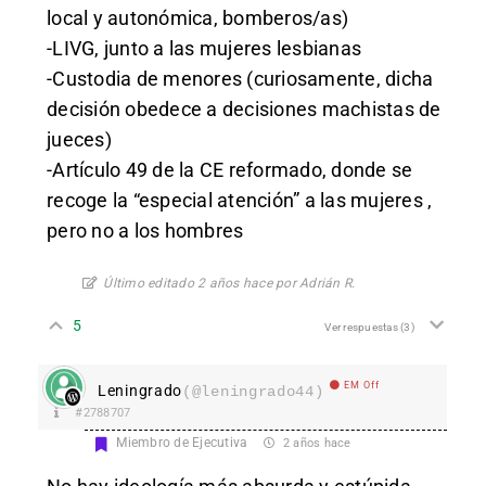
local y autonómica, bomberos/as)
-LIVG, junto a las mujeres lesbianas
-Custodia de menores (curiosamente, dicha
decisión obedece a decisiones machistas de
jueces)
-Artículo 49 de la CE reformado, donde se
recoge la “especial atención” a las mujeres ,
pero no a los hombres
Último editado 2 años hace por Adrián R.
5
Ver respuestas
(3)
EM Off
Leningrado
(@leningrado44)
#2788707
Miembro de Ejecutiva
2 años hace