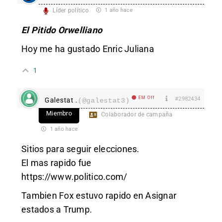
Líder político
1 año hace
El Pitido Orwelliano
Hoy me ha gustado Enric Juliana
1
EM Off
#2982434
Galestat .
(@galestat3)
Miembro
Colaborador de campaña
1 año hace
Sitios para seguir elecciones.
El mas rapido fue
https://www.politico.com/
Tambien Fox estuvo rapido en Asignar
estados a Trump.