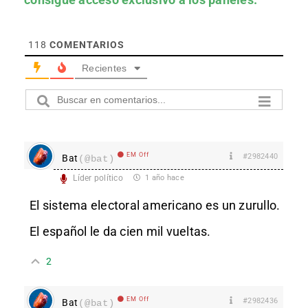
118
COMENTARIOS
Recientes
EM Off
#2982440
Bat
(@bat)
Líder político
1 año hace
El sistema electoral americano es un zurullo.
El español le da cien mil vueltas.
2
EM Off
#2982436
Bat
(@bat)