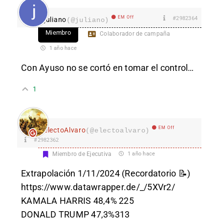
EM Off
#2982364
juliano
(@juliano)
Miembro
Colaborador de campaña
1 año hace
Con Ayuso no se cortó en tomar el control…
1
EM Off
electoAlvaro
(@electoalvaro)
#2982362
Miembro de Ejecutiva
1 año hace
Extrapolación 1/11/2024 (Recordatorio 📝)
https://www.datawrapper.de/_/5XVr2/
KAMALA HARRIS 48,4% 225
DONALD TRUMP 47,3%313