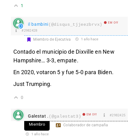
1
EM Off
il bambini
(@disqus_tjjeezbrvx)
#2982428
Miembro de Ejecutiva
1 año hace
Contado el municipio de Dixville en New
Hampshire… 3-3, empate.
En 2020, votaron 5 y fue 5-0 para Biden.
Just Trumping.
0
EM Off
#2982425
Galestat .
(@galestat3)
Miembro
Colaborador de campaña
1 año hace