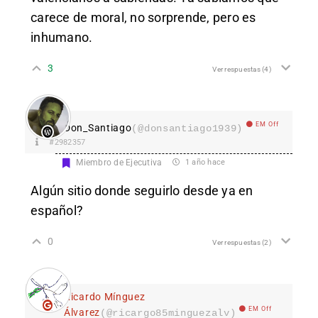
carece de moral, no sorprende, pero es
inhumano.
3
Ver respuestas
(4)
EM Off
Don_Santiago
(@donsantiago1939)
#2982357
Miembro de Ejecutiva
1 año hace
Algún sitio donde seguirlo desde ya en
español?
0
Ver respuestas
(2)
Ricardo Mínguez
EM Off
Álvarez
(@ricargo85minguezalv)