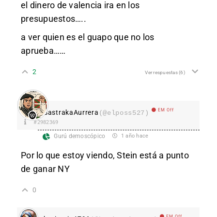
el dinero de valencia ira en los
presupuestos…..
a ver quien es el guapo que no los
aprueba……
2
Ver respuestas
(6)
EM Off
SastrakaAurrera
(@elposs527)
#2982369
Gurú demoscópico
1 año hace
Por lo que estoy viendo, Stein está a punto
de ganar NY
0
EM Off