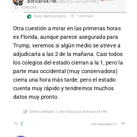
boticario4796
(@boticario4796)
#2982365
Gurú demoscópico
1 año hace
Otra cuestión a mirar en las primeras horas
es Florida, aunque parece asegurada para
Trump, veremos si algún medio se atreve a
adjudicarla a las 2 de la mañana. Casi todos
los colegios del estado cierran a la 1, pero la
parte mas occidental (muy conservadora)
cierra una hora más tarde; pero el estado
cuenta muy rápido y tendremos muchos
datos muy pronto.
Último editado 1 año hace por boticario4796
2
Ver respuestas
(1)