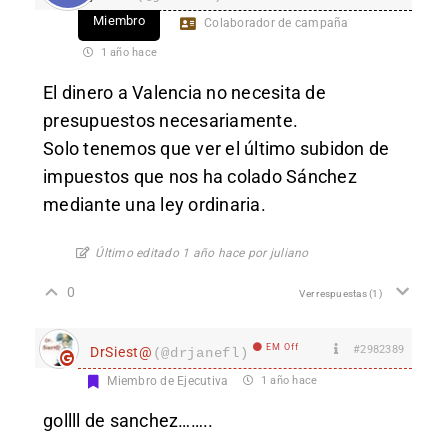
Miembro
Colaborador de campaña
1 año hace
El dinero a Valencia no necesita de
presupuestos necesariamente.
Solo tenemos que ver el último subidon de
impuestos que nos ha colado Sánchez
mediante una ley ordinaria.
Último editado 1 año hace por juliano
0
Ver respuestas
(1)
EM Off
#2982389
DrSiest@
(@drjanefl)
Miembro de Ejecutiva
1 año hace
gollll de sanchez……..