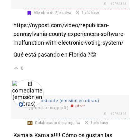
#2982348
Miembro de Ejecutiva
1 año hace
https://nypost.com/video/republican-
pennsylvania-county-experiences-software-
malfunction-with-electronic-voting-system/
Qué está pasando en Florida ?🤔
0
El comediante (emisión en obras)
EM Off
(@hectormagno3)
#2982345
Colaborador de campaña
1 año hace
Kamala Kamala!!!! Cómo os gustan las