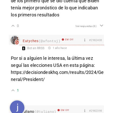
de los primero que se dio cuenta que Biden
tenía mejor pronóstico de lo que indicaban
los primeros resultados
0
Ver respuestas
(6)
EM Off
#2982408
Eutyches
(@afontsj)
Bot en RRSS
1 año hace
Por si a alguien le interesa, la última vez
seguí las elecciones USA en esta página:
https://decisiondeskhq.com/results/2024/Ge
neral/President/
1
EM Off
#2982398
juliano
(@juliano)