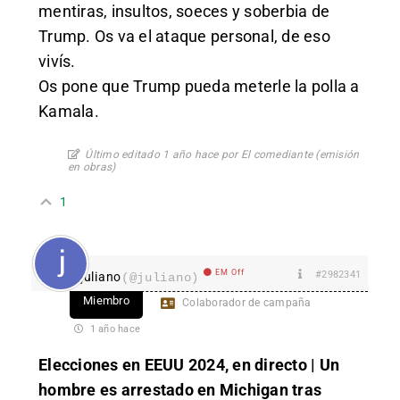
mentiras, insultos, soeces y soberbia de
Trump. Os va el ataque personal, de eso
vivís.
Os pone que Trump pueda meterle la polla a
Kamala.
Último editado 1 año hace por El comediante (emisión
en obras)
1
EM Off
#2982341
juliano
(@juliano)
Miembro
Colaborador de campaña
1 año hace
Elecciones en EEUU 2024, en directo | Un
hombre es arrestado en Michigan tras