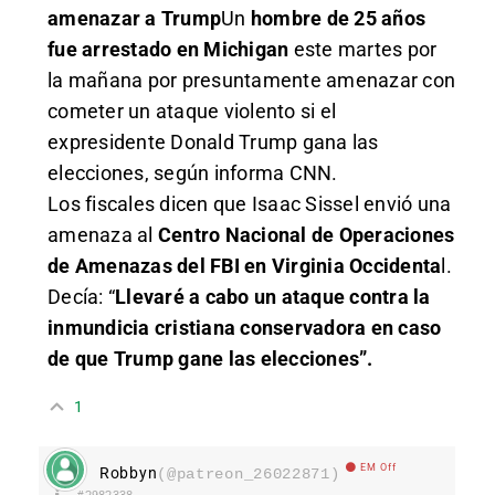
amenazar a Trump
Un
hombre de 25 años
fue arrestado en Michigan
este martes por
la mañana por presuntamente amenazar con
cometer un ataque violento si el
expresidente Donald Trump gana las
elecciones, según informa CNN.
Los fiscales dicen que Isaac Sissel envió una
amenaza al
Centro Nacional de Operaciones
de Amenazas del FBI en Virginia Occidenta
l.
Decía: “
Llevaré a cabo un ataque contra la
inmundicia cristiana conservadora en caso
de que Trump gane las elecciones”.
1
EM Off
Robbyn
(@patreon_26022871)