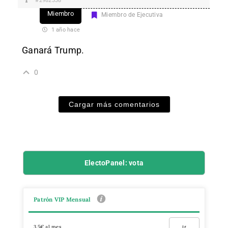
#2982338
Miembro
Miembro de Ejecutiva
1 año hace
Ganará Trump.
0
Cargar más comentarios
ElectoPanel: vota
Patrón VIP Mensual
3,5€ al mes
Ir