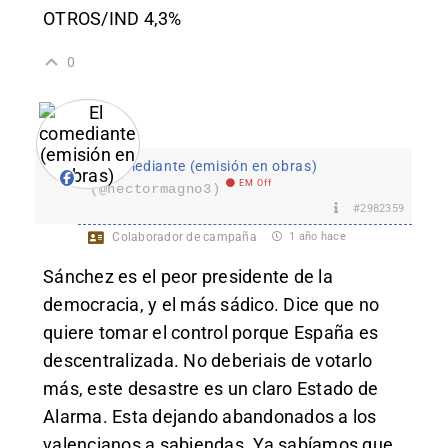
OTROS/IND 4,3%
0
El comediante (emisión en obras)
EM Off
(@hectormagno3)
#2982359
Colaborador de campaña
1 año hace
Sánchez es el peor presidente de la
democracia, y el más sádico. Dice que no
quiere tomar el control porque España es
descentralizada. No deberiais de votarlo
más, este desastre es un claro Estado de
Alarma. Esta dejando abandonados a los
valencianos a sabiendas. Ya sabíamos que