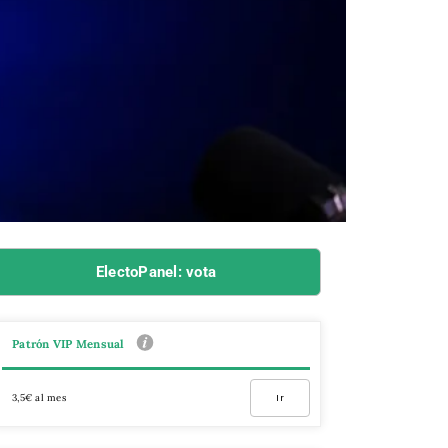
ElectoPanel: vota
Patrón VIP Mensual
3,5€ al mes
Ir