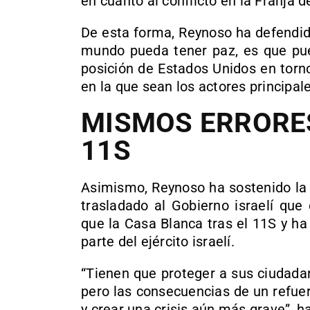
en cuanto al conflicto en la Franja 
De esta forma, Reynoso ha defendid
mundo pueda tener paz, es que pued
posición de Estados Unidos en torno
en la que sean los actores princip
MISMOS ERRORES
11S
Asimismo, Reynoso ha sostenido la 
trasladado al Gobierno israelí qu
que la Casa Blanca tras el 11S y ha
parte del ejército israelí.
“Tienen que proteger a sus ciudada
pero las consecuencias de un refuer
y crear una crisis aún más grave”, ha