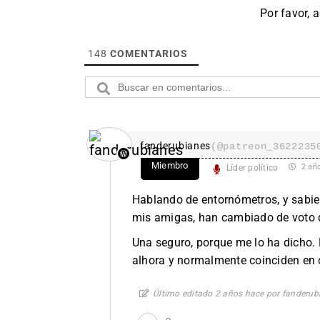
Por favor, 
148
COMENTARIOS
fanderubianes
(@patreon_3622235
Miembro
2 añ
Líder político
Hablando de entornómetros, y sabie
mis amigas, han cambiado de voto d
Una seguro, porque me lo ha dicho. L
alhora y normalmente coinciden en c
Último editado 2 años hace por fanderub