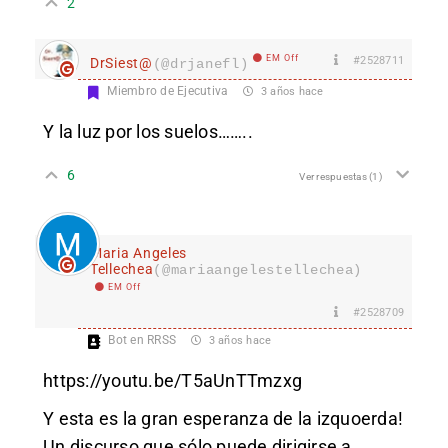
2
EM Off
#2528711
DrSiest@
(@drjanefl)
Miembro de Ejecutiva
3 años hace
Y la luz por los suelos……..
6
Ver respuestas
(1)
Maria Angeles
Tellechea
(@mariaangelestellechea)
EM Off
#2528709
Bot en RRSS
3 años hace
https://youtu.be/T5aUnTTmzxg
Y esta es la gran esperanza de la izquoerda!
Un discurso que sólo puede dirigirse a