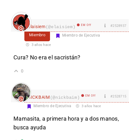
EM Off
#2528937
elaisiem
(@elaisiem)
Miembro
Miembro de Ejecutiva
3 años hace
Cura? No era el sacristán?
0
EM Off
#2528715
nICKBAIM
(@nickbaim)
Miembro de Ejecutiva
3 años hace
Mamasita, a primera hora y a dos manos,
busca ayuda