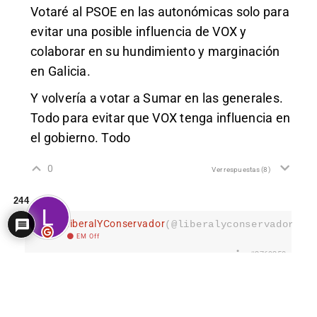
Votaré al PSOE en las autonómicas solo para
evitar una posible influencia de VOX y
colaborar en su hundimiento y marginación
en Galicia.
Y volvería a votar a Sumar en las generales.
Todo para evitar que VOX tenga influencia en
el gobierno. Todo
0
Ver respuestas
(8)
244
LiberalYConservador
(@liberalyconservador133
EM Off
#2769250
Miembro de Ejecutiva
2 años hace
Esto ya es un aviso al PNV. Como sumen EH-