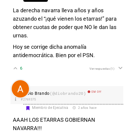
La derecha navarra lleva años y años
azuzando el “¡qué vienen los etarras!” para
obtener cuotas de poder que NO le dan las
urnas.
Hoy se corrige dicha anomalía
antidemocrática. Bien por el PSN.
6
Ver respuestas
(1)
EM Off
Dio Brando
(@diobrando20)
#2769375
Miembro de Ejecutiva
2 años hace
AAAH LOS ETARRAS GOBIERNAN
NAVARRA!!!