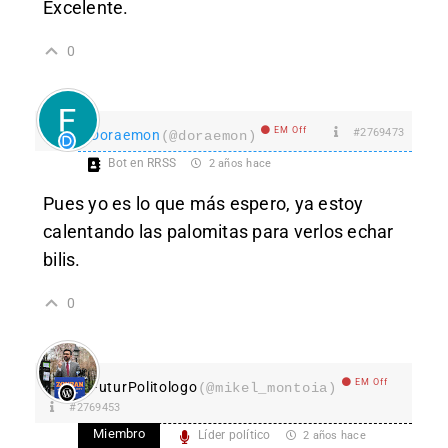
Excelente.
0
EM Off
#2769473
Doraemon
(@doraemon)
Bot en RRSS
2 años hace
Pues yo es lo que más espero, ya estoy
calentando las palomitas para verlos echar
bilis.
0
EM Off
FuturPolitologo
(@mikel_montoia)
#2769453
Miembro
Líder político
2 años hace