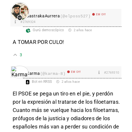
EM Off
SastrakaAurrera
(@elposs527)
#2769324
Gurú demoscópico
2 años hace
A TOMAR POR CULO!
3
EM Off
#2769310
Karma
(@karma-8)
Bot en RRSS
2 años hace
El PSOE se pega un tiro en el pie, y perdón
por la expresión al tratarse de los filoetarras.
Cuanto más se vuelque hacia los filoetarras,
prófugos de la justicia y odiadores de los
españoles más van a perder su condición de