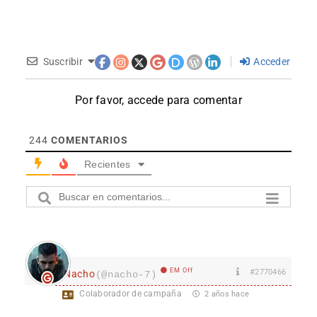
Suscribir
Acceder
Por favor, accede para comentar
244
COMENTARIOS
Recientes
EM Off
#2770466
Nacho
(@nacho-7)
Colaborador de campaña
2 años hace