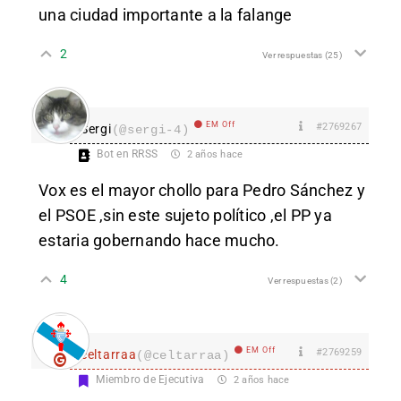
una ciudad importante a la falange
2
Ver respuestas
(25)
EM Off
#2769267
Sergi
(@sergi-4)
Bot en RRSS
2 años hace
Vox es el mayor chollo para Pedro Sánchez y
el PSOE ,sin este sujeto político ,el PP ya
estaria gobernando hace mucho.
4
Ver respuestas
(2)
EM Off
#2769259
celtarraa
(@celtarraa)
Miembro de Ejecutiva
2 años hace