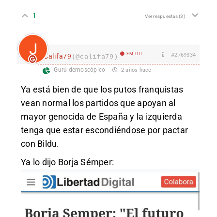
1
Ver respuestas
(3)
EM Off
#2769334
Califa79
(@califa79)
Gurú demoscópico
2 años hace
Ya está bien de que los putos franquistas
vean normal los partidos que apoyan al
mayor genocida de España y la izquierda
tenga que estar escondiéndose por pactar
con Bildu.
Ya lo dijo Borja Sémper: