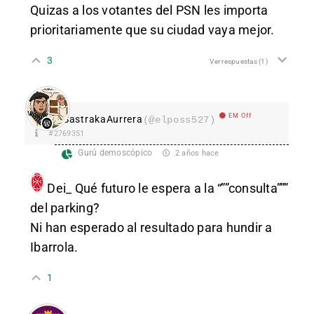
Quizas a los votantes del PSN les importa
prioritariamente que su ciudad vaya mejor.
3
Ver respuestas
(1)
EM Off
SastrakaAurrera
(@elposs527)
#2769351
Gurú demoscópico
2 años hace
Dei_
Qué futuro le espera a la “””consulta”””
del parking?
Ni han esperado al resultado para hundir a
Ibarrola.
1