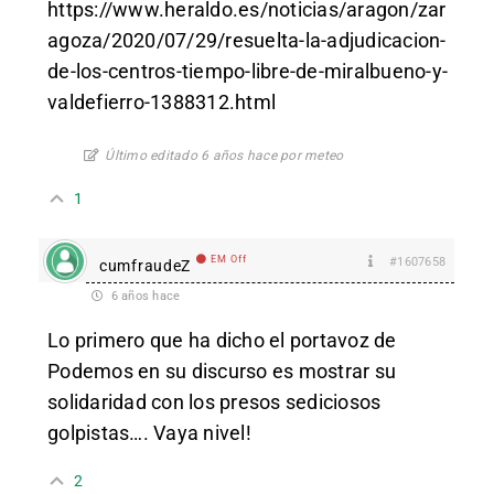
https://www.heraldo.es/noticias/aragon/zar
agoza/2020/07/29/resuelta-la-adjudicacion-
de-los-centros-tiempo-libre-de-miralbueno-y-
valdefierro-1388312.html
Último editado 6 años hace por meteo
1
EM Off
#1607658
cumfraudeZ
6 años hace
Lo primero que ha dicho el portavoz de
Podemos en su discurso es mostrar su
solidaridad con los presos sediciosos
golpistas…. Vaya nivel!
2