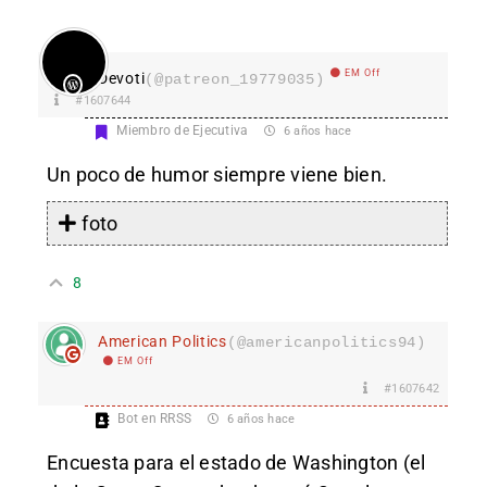
EM Off
Devoti
(@patreon_19779035)
#1607644
Miembro de Ejecutiva
6 años hace
Un poco de humor siempre viene bien.
foto
8
American Politics
(@americanpolitics94)
EM Off
#1607642
Bot en RRSS
6 años hace
Encuesta para el estado de Washington (el