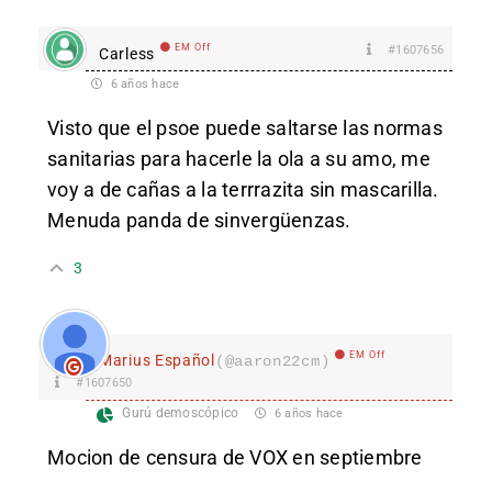
EM Off
#1607656
Carless
6 años hace
Visto que el psoe puede saltarse las normas
sanitarias para hacerle la ola a su amo, me
voy a de cañas a la terrrazita sin mascarilla.
Menuda panda de sinvergüenzas.
3
EM Off
Marius Español
(@aaron22cm)
#1607650
Gurú demoscópico
6 años hace
Mocion de censura de VOX en septiembre