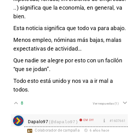
..) significa que la economía, en general, va
bien.
Esta noticia significa que todo va para abajo.
Menos empleo, nóminas más bajas, malas
expectativas de actividad…
Que nadie se alegre por esto con un facilón
“que se jodan”.
Todo esto está unido y nos va a ir mal a
todos.
8
Ver respuestas
(1)
EM Off
#1607661
Dapalo97
(@dapalo97)
Colaborador de campaña
6 años hace