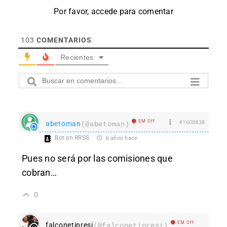
Por favor, accede para comentar
103
COMENTARIOS
Recientes
EM Off
#1608838
abetoman
(@abetoman)
Bot en RRSS
6 años hace
Pues no será por las comisiones que
cobran…
0
EM Off
falconetipresi
(@falconetipresi)