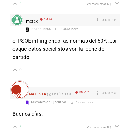
4
Ver respuestas
(3)
EM Off
#1607649
meteo
Bot en RRSS
6 años hace
el PSOE infringiendo las normas del 50%….si
esque estos sociolistos son la leche de
partido.
0
EM Off
#1607648
ANALISTA
(@analista)
Miembro de Ejecutiva
6 años hace
Buenos días.
4
Ver respuestas
(2)