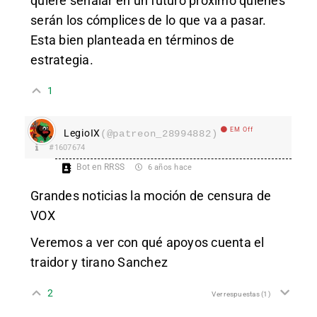
quiere señalar en un futuro próximo quienes
serán los cómplices de lo que va a pasar.
Esta bien planteada en términos de
estrategia.
1
EM Off
LegioIX
(@patreon_28994882)
#1607674
Bot en RRSS
6 años hace
Grandes noticias la moción de censura de
VOX
Veremos a ver con qué apoyos cuenta el
traidor y tirano Sanchez
2
Ver respuestas
(1)