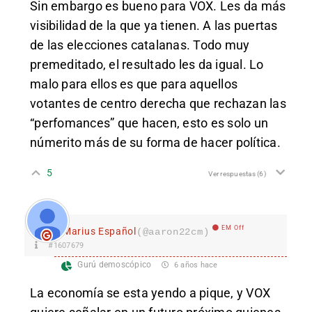
Sin embargo es bueno para VOX. Les da más
visibilidad de la que ya tienen. A las puertas
de las elecciones catalanas. Todo muy
premeditado, el resultado les da igual. Lo
malo para ellos es que para aquellos
votantes de centro derecha que rechazan las
“perfomances” que hacen, esto es solo un
númerito más de su forma de hacer política.
5
Ver respuestas
(6)
EM Off
Marius Español
(@aaron22cm)
#1607679
Gurú demoscópico
6 años hace
La economía se esta yendo a pique, y VOX