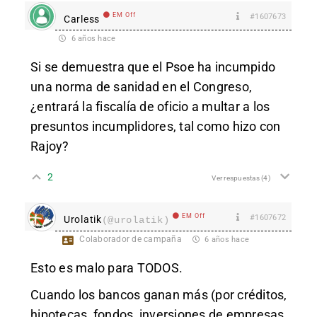
EM Off
#1607673
Carless
6 años hace
Si se demuestra que el Psoe ha incumpido
una norma de sanidad en el Congreso,
¿entrará la fiscalía de oficio a multar a los
presuntos incumplidores, tal como hizo con
Rajoy?
2
Ver respuestas
(4)
EM Off
#1607672
Urolatik
(@urolatik)
Colaborador de campaña
6 años hace
Esto es malo para TODOS.
Cuando los bancos ganan más (por créditos,
hipotecas, fondos, inversiones de empresas.