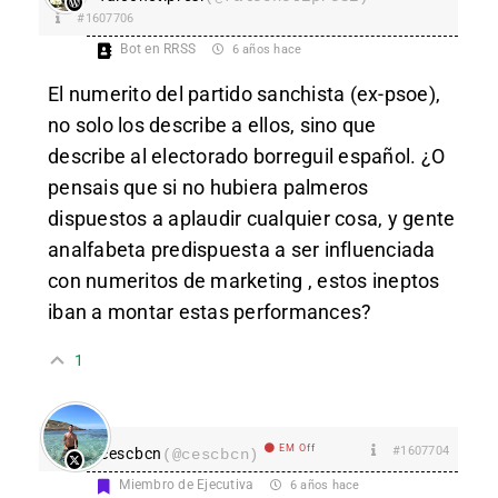
#1607706
Bot en RRSS
6 años hace
El numerito del partido sanchista (ex-psoe),
no solo los describe a ellos, sino que
describe al electorado borreguil español. ¿O
pensais que si no hubiera palmeros
dispuestos a aplaudir cualquier cosa, y gente
analfabeta predispuesta a ser influenciada
con numeritos de marketing , estos ineptos
iban a montar estas performances?
1
EM Off
#1607704
cescbcn
(@cescbcn)
Miembro de Ejecutiva
6 años hace