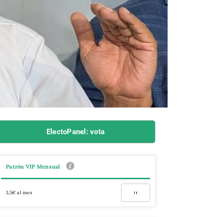
ElectoPanel: vota
Patrón VIP Mensual
3,5€ al mes
Ir