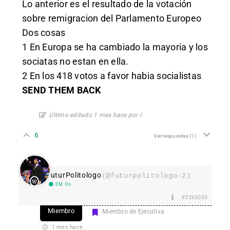
Lo anterior es el resultado de la votación
sobre remigracion del Parlamento Europeo
Dos cosas
1 En Europa se ha cambiado la mayoria y los
sociatas no estan en ella.
2 En los 418 votos a favor habia socialistas
SEND THEM BACK
Último editado 1 mes hace por I.
6
Ver respuestas
(1)
FuturPolitologo
(@futurpolitologo-2)
EM On
#3265055
Miembro
Miembro de Ejecutiva
1 mes hace