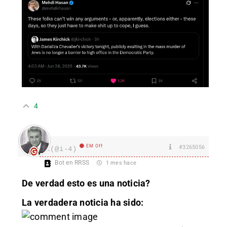
4
EM Off
#3265056
I.
(@i-4)
Bot en RRSS
1 mes hace
De verdad esto es una noticia?
La verdadera noticia ha sido: