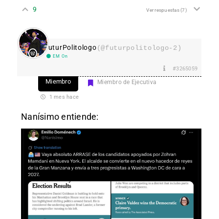
9
Ver respuestas
(7)
FuturPolitologo
(@futurpolitologo-2)
EM On
#3265059
Miembro
Miembro de Ejecutiva
1 mes hace
Nanísimo entiende: