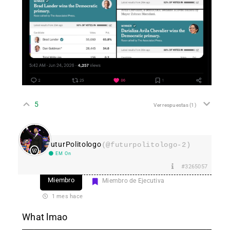
5
Ver respuestas
(1)
FuturPolitologo
(@futurpolitologo-2)
EM On
#3265057
Miembro
Miembro de Ejecutiva
1 mes hace
What lmao