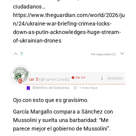
ciudadanos…
https://www.theguardian.com/world/2026/ju
n/24/ukraine-war-briefing-crimea-locks-
down-as-putin-acknowledges-huge-stream-
of-ukrainian-drones
7
Ver respuestas
(2)
EM Off
#3265063
Rar 5
(@rarerino5)
Miembro de Ejecutiva
1 mes hace
Ojo con esto que es gravísimo.
García Margallo compara a Sánchez con
Mussolini y suelta una barbaridad: “Me
parece mejor el gobierno de Mussolini”.