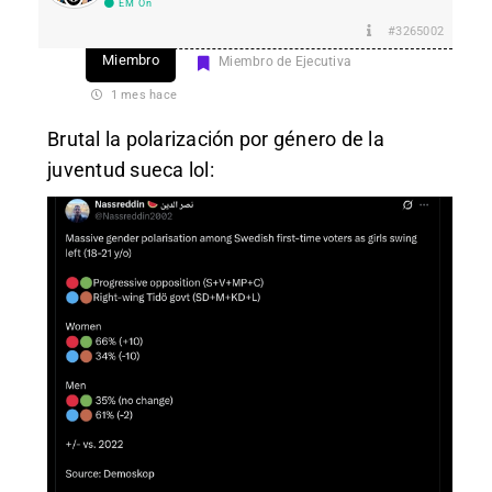
EM On
#3265002
Miembro
Miembro de Ejecutiva
1 mes hace
Brutal la polarización por género de la
juventud sueca lol: