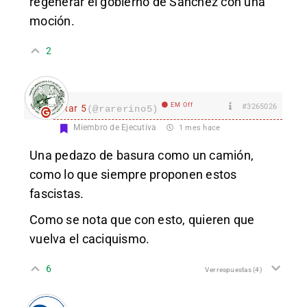
regenerar el gobierno de Sanchez con una
moción.
2
EM Off
#3265026
Rar 5
(@rarerino5)
Miembro de Ejecutiva
1 mes hace
Una pedazo de basura como un camión,
como lo que siempre proponen estos
fascistas.
Como se nota que con esto, quieren que
vuelva el caciquismo.
6
Ver respuestas
(4)