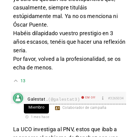
casualmente, siempre tituláis
estúpidamente mal. Ya no os menciona ni
Óscar Puente.
Habéis dilapidado vuestro prestigio en 3
años escasos, tenéis que hacer una reflexión
seria.
Por favor, volved a la profesionalidad, se os
echa de menos.
13
EM Off
#3265034
Galestat .
(@galestat3)
Miembro
Colaborador de campaña
1 mes hace
La UCO investiga al PNV, estos que ibab a