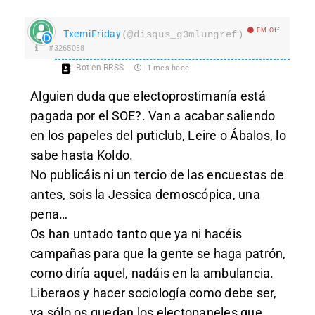
EM Off
TxemiFriday
(@disqus_g3mlungref)
#3265038
Bot en RRSS
1 mes hace
Alguien duda que electoprostimanía está
pagada por el SOE?. Van a acabar saliendo
en los papeles del puticlub, Leire o Ábalos, lo
sabe hasta Koldo.
No publicáis ni un tercio de las encuestas de
antes, sois la Jessica demoscópica, una
pena…
Os han untado tanto que ya ni hacéis
campañas para que la gente se haga patrón,
como diría aquel, nadáis en la ambulancia.
Liberaos y hacer sociología como debe ser,
ya sólo os quedan los electopaneles que,