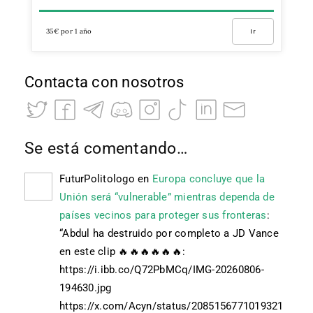
35€ por 1 año
Ir
Contacta con nosotros
Se está comentando…
FuturPolitologo
en
Europa concluye que la
Unión será “vulnerable” mientras dependa de
países vecinos para proteger sus fronteras
:
“
Abdul ha destruido por completo a JD Vance
en este clip 🔥🔥🔥🔥🔥🔥:
https://i.ibb.co/Q72PbMCq/IMG-20260806-
194630.jpg
https://x.com/Acyn/status/2085156771019321