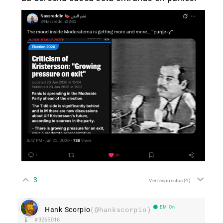
3
Ver respuestas
(4)
EM On
Hank Scorpio
(@hankscorpio)
#3265016