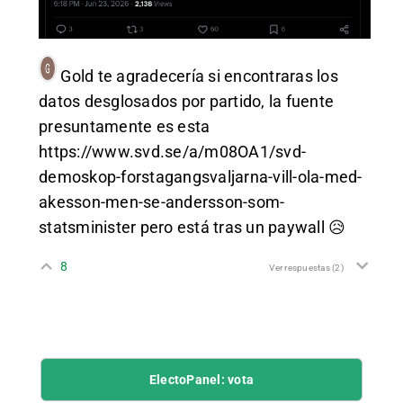
Gold
te agradecería si encontraras los
datos desglosados por partido, la fuente
presuntamente es esta
https://www.svd.se/a/m08OA1/svd-
demoskop-forstagangsvaljarna-vill-ola-med-
akesson-men-se-andersson-som-
statsminister
pero está tras un paywall 😥
8
Ver respuestas
(2)
ElectoPanel: vota