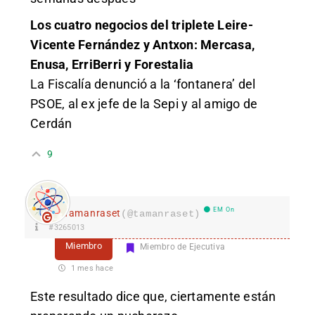
Los cuatro negocios del triplete Leire-
Vicente Fernández y Antxon: Mercasa,
Enusa, ErriBerri y Forestalia
La Fiscalía denunció a la ‘fontanera’ del
PSOE, al ex jefe de la Sepi y al amigo de
Cerdán
9
EM On
Tamanraset
(@tamanraset)
#3265013
Miembro
Miembro de Ejecutiva
1 mes hace
Este resultado dice que, ciertamente están