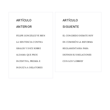
ARTÍCULO
ARTÍCULO
ANTERIOR
SIGUIENTE
FELIPE GONZÁLEZ VE BIEN
EL CONGRESO DEBATE HOY
LA SENTENCIA CONTRA
EN COMISIÓN LA REFORMA
ÁBALOS Y DICE SOBRE
REGLAMENTARIA PARA
ALDAMA QUE PSOE
DEFINIR SUS RELACIONES
INCENTIVA, PREMIA E
CON LOS 'LOBBIES'
INDULTA A DELATORES