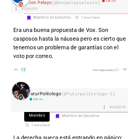
EM Off
Don Pelayo
(@donpelayoelecto)
#3265019
Miembro de Ejecutiva
1 mes hace
Era una buena propuesta de Vox. Son
casposos hasta la náusea pero es cierto que
tenemos un problema de garantías con el
voto por correo.
12
Ver respuestas
(1)
FuturPolitologo
(@futurpolitologo-2)
EM On
#3265018
Miembro
Miembro de Ejecutiva
1 mes hace
La derecha sueca está entrando en pánico: