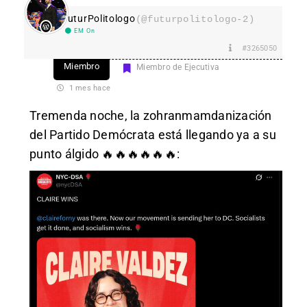
FuturPolitologo
(@futurpolitologo-2)
EM On
#3265050
Miembro
Miembro de Ejecutiva
1 mes hace
Tremenda noche, la zohranmamdanización
del Partido Demócrata está llegando ya a su
punto álgido 🔥🔥🔥🔥🔥🔥: